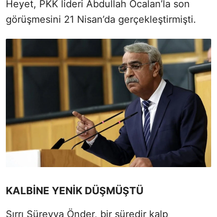
Heyet, PKK lideri Abdullah Öcalan’la son
görüşmesini 21 Nisan’da gerçekleştirmişti.
KALBİNE YENİK DÜŞMÜŞTÜ
Sırrı Süreyya Önder, bir süredir kalp