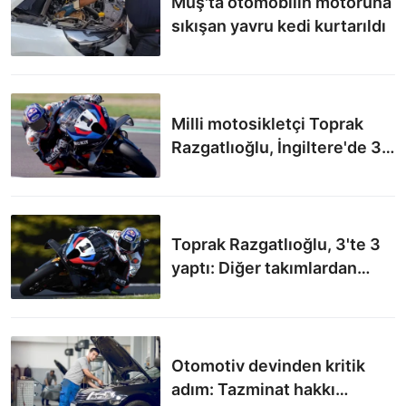
Muş'ta otomobilin motoruna
sıkışan yavru kedi kurtarıldı
Milli motosikletçi Toprak
Razgatlıoğlu, İngiltere'de 3
yarışı da kazandı
Toprak Razgatlıoğlu, 3'te 3
yaptı: Diğer takımlardan
inceleme şikayeti geldi
Otomotiv devinden kritik
adım: Tazminat hakkı