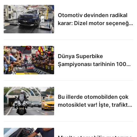
kendisinin satın alacağını söyledi.
Otomotiv devinden radikal
karar: Dizel motor seçeneği
ortadan kalkıyor!
Dünya Superbike
Şampiyonası tarihinin 1000.
yarışının kazananı Toprak
Razgatlıoğlu
Bu illerde otomobilden çok
motosiklet var! İşte, trafikte
otomobilden çok motosiklet
olan o iller…