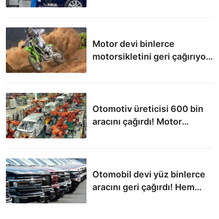
genişletiliyor!
Motor devi binlerce
motorsikletini geri çağırıyor!
O model motorlarda tehlike
büyük: Çarpışmaya neden
olabilir
Otomotiv üreticisi 600 bin
aracını çağırdı! Motor
sorunu yaşanıyor
Otomobil devi yüz binlerce
aracını geri çağırdı! Hem
frenler hem motor arıza
veriyor