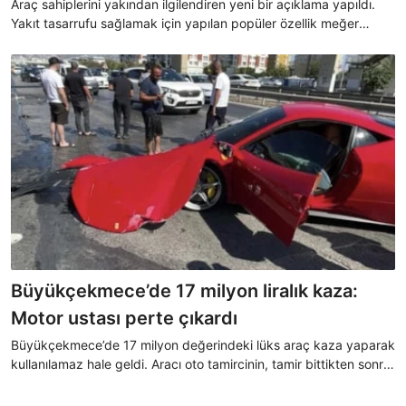
Araç sahiplerini yakından ilgilendiren yeni bir açıklama yapıldı.
Yakıt tasarrufu sağlamak için yapılan popüler özellik meğer
aracınızın motorunu bitiyormuş.
Büyükçekmece’de 17 milyon liralık kaza:
Motor ustası perte çıkardı
Büyükçekmece’de 17 milyon değerindeki lüks araç kaza yaparak
kullanılamaz hale geldi. Aracı oto tamircinin, tamir bittikten sonra
test sürüşüne çıkardığı öğrenildi. Daha sonra açıklama yapan
usta Hakan Yılmaz, müşterisini mağdur etmeyeceğini ve aracı