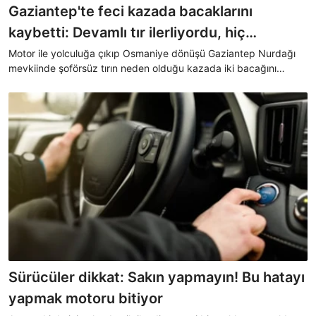
Gaziantep'te feci kazada bacaklarını
kaybetti: Devamlı tır ilerliyordu, hiç
durmuyordu
Motor ile yolculuğa çıkıp Osmaniye dönüşü Gaziantep Nurdağı
mevkiinde şoförsüz tırın neden olduğu kazada iki bacağını
kaybeden İrem Karatutlu, üzerlerine gelen tırın şoförsüz bir tır
olduğunu belirtirken, eşi Kadir Karatutlu ise "En çok bu kazanın
nedenini öğrenince şaşırdım" dedi.
Sürücüler dikkat: Sakın yapmayın! Bu hatayı
yapmak motoru bitiyor