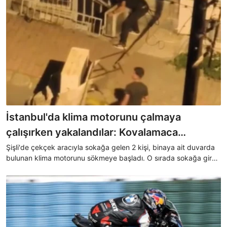
İstanbul'da klima motorunu çalmaya
çalışırken yakalandılar: Kovalamaca
kamerada
Şişli'de çekçek aracıyla sokağa gelen 2 kişi, binaya ait duvarda
bulunan klima motorunu sökmeye başladı. O sırada sokağa giren
polisten kaçmaya çalışan 2 şüpheli kovalamaca sonucu
yakalandı. Gözaltına alınan 2 şüphelinin Beşiktaş'ta bir iş
yerinden de hırsızlık yaptığı tespit edildi.