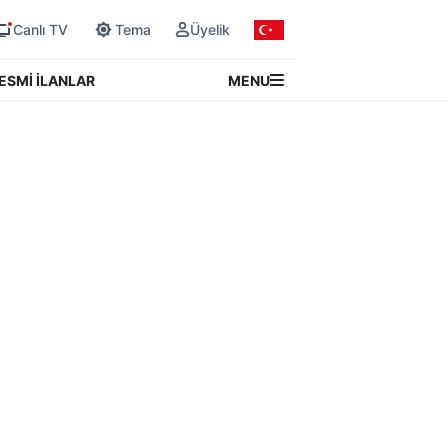
Canlı TV
Tema
Üyelik
MENU
ESMİ İLANLAR