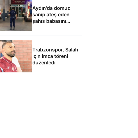
Aydın'da domuz
sanıp ateş eden
şahıs babasını
öldürdü
Trabzonspor, Salah
için imza töreni
düzenledi