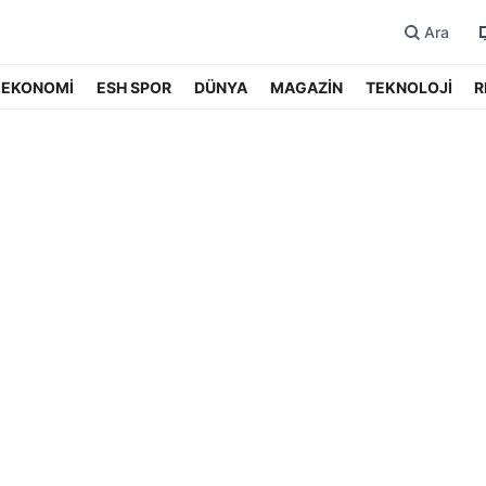
Ara
EKONOMİ
ESH SPOR
DÜNYA
MAGAZİN
TEKNOLOJİ
R