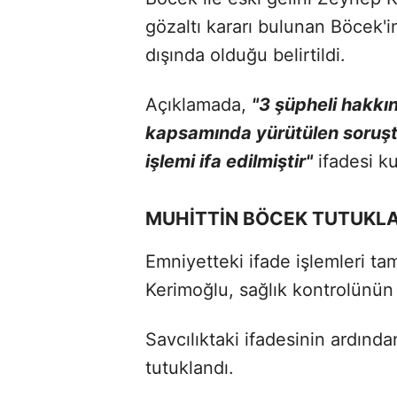
gözaltı kararı bulunan Böcek'
dışında olduğu belirtildi.
Açıklamada,
"3 şüpheli hakkı
kapsamında yürütülen soruşt
işlemi ifa edilmiştir"
ifadesi kul
MUHİTTİN BÖCEK TUTUKL
Emniyetteki ifade işlemleri t
Kerimoğlu, sağlık kontrolünün 
Savcılıktaki ifadesinin ardınd
tutuklandı.