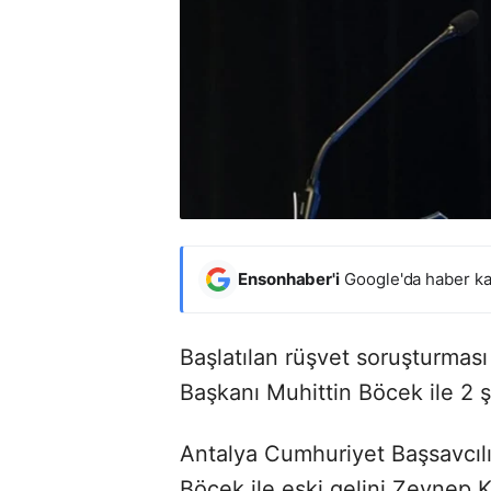
Ensonhaber'i
Google'da haber ka
Başlatılan rüşvet soruşturmas
Başkanı Muhittin Böcek ile 2 şü
Antalya Cumhuriyet Başsavcılı
Böcek ile eski gelini Zeynep K