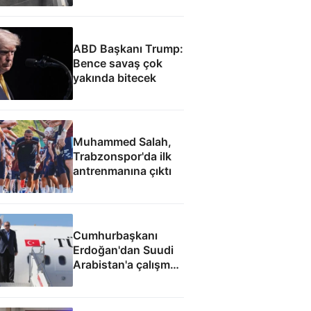
ABD Başkanı Trump:
Bence savaş çok
yakında bitecek
Muhammed Salah,
Trabzonspor'da ilk
antrenmanına çıktı
Cumhurbaşkanı
Erdoğan'dan Suudi
Arabistan'a çalışma
ziyareti