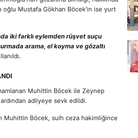
in oğlu Mustafa Gökhan Böcek'in ise yurt
nda iki farklı eylemden rüşvet suçu
urmada arama, el koyma ve gözaltı
lanıldı.
ANDI
amamlanan Muhittin Böcek ile Zeynep
ardından adliyeye sevk edildi.
an Muhittin Böcek, sulh ceza hakimliğince