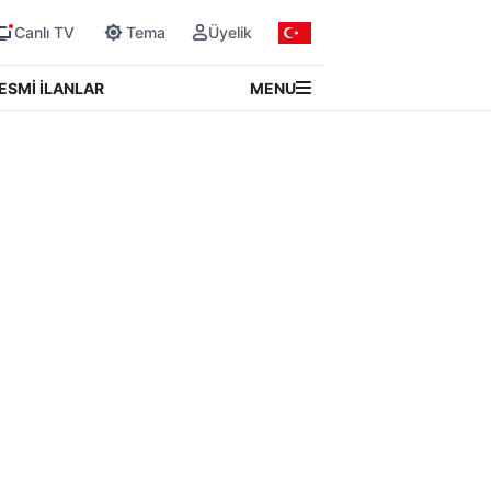
Canlı TV
Tema
Üyelik
MENU
ESMİ İLANLAR