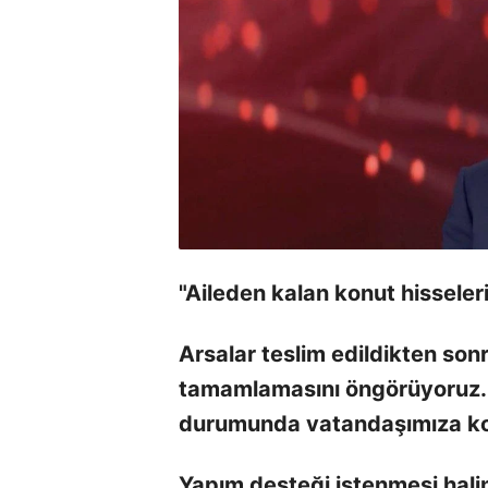
"Aileden kalan konut hisseler
Arsalar teslim edildikten sonr
tamamlamasını öngörüyoruz. 
durumunda vatandaşımıza kol
Yapım desteği istenmesi hali