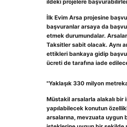
ildeki projelere başvurabilirle
İlk Evim Arsa projesine başvu
başvuranlar arsaya da başvurab
etmek durumundalar. Arsalard
Taksitler sabit olacak. Aynı 
ettikleri bankaya gidip baş
ücreti de tarafına iade edilec
"Yaklaşık 330 milyon metrekar
Müstakil arsalarla alakalı bir
yapılabilecek konutun özellikl
arsalarına, mevzuata uygun b
isteklerine uygun bir şekilde p