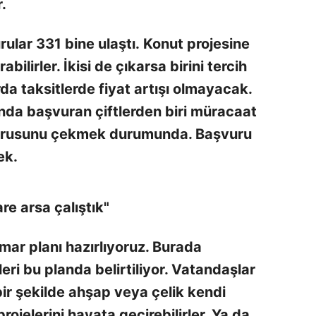
r.
rular 331 bine ulaştı. Konut projesine
ilirler. İkisi de çıkarsa birini tercih
a taksitlerde fiyat artışı olmayacak.
anda başvuran çiftlerden biri müracaat
vurusunu çekmek durumunda. Başvuru
ek.
e arsa çalıştık"
 imar planı hazırlıyoruz. Burada
eri bu planda belirtiliyor. Vatandaşlar
ir şekilde ahşap veya çelik kendi
rojelerini hayata geçirebilirler. Ya da