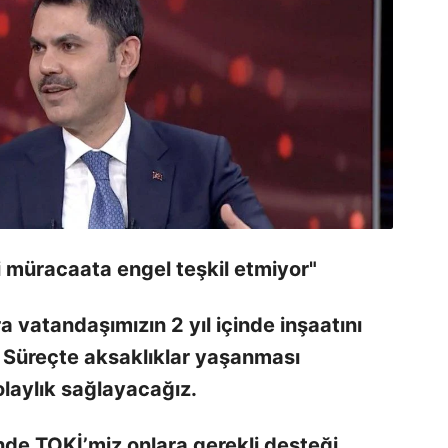
i müracaata engel teşkil etmiyor"
a vatandaşımızın 2 yıl içinde inşaatını
Süreçte aksaklıklar yaşanması
aylık sağlayacağız.
nde TOKİ’miz onlara gerekli desteği