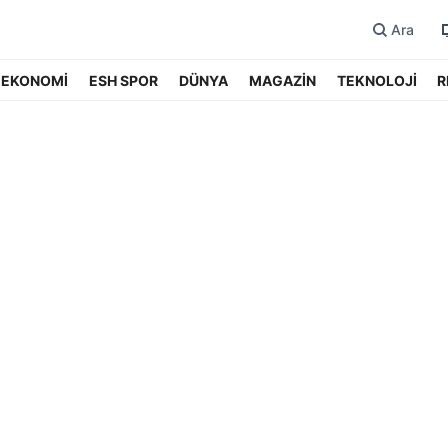
Ara
EKONOMİ
ESH SPOR
DÜNYA
MAGAZİN
TEKNOLOJİ
R