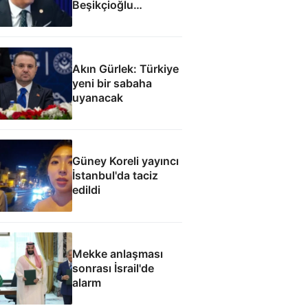
Beşikçioğlu
eleştirisi: Siz kamu
görevinizi nasıl
yapıyorsunuz
Akın Gürlek: Türkiye
yeni bir sabaha
uyanacak
Güney Koreli yayıncı
İstanbul'da taciz
edildi
Mekke anlaşması
sonrası İsrail'de
alarm