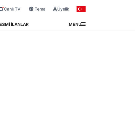
Canlı TV
Tema
Üyelik
MENU
ESMİ İLANLAR