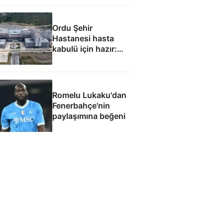
Ordu Şehir
Hastanesi hasta
kabulü için hazır:
Eylül ayında
başlaması
hedefleniyor
Romelu Lukaku'dan
Fenerbahçe'nin
paylaşımına beğeni