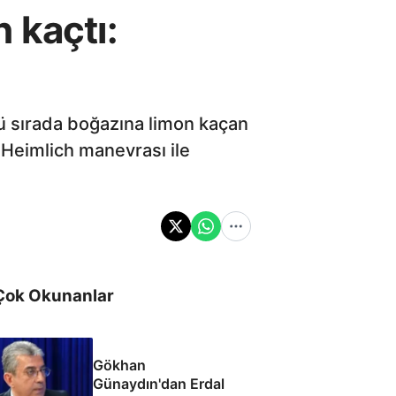
 kaçtı:
ü sırada boğazına limon kaçan
 Heimlich manevrası ile
Çok Okunanlar
Gökhan
Günaydın'dan Erdal