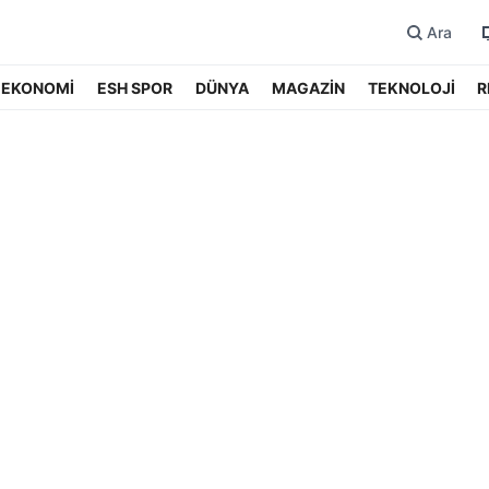
Ara
EKONOMİ
ESH SPOR
DÜNYA
MAGAZİN
TEKNOLOJİ
R