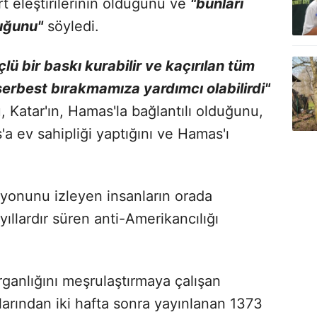
t eleştirilerinin olduğunu ve
"bunları
uğunu"
söyledi.
lü bir baskı kurabilir ve kaçırılan tüm
i) serbest bırakmamıza yardımcı olabilirdi"
 Katar'ın, Hamas'la bağlantılı olduğunu,
a ev sahipliği yaptığını ve Hamas'ı
yonunu izleyen insanların orada
ıllardır süren anti-Amerikancılığı
ırganlığını meşrulaştırmaya çalışan
larından iki hafta sonra yayınlanan 1373