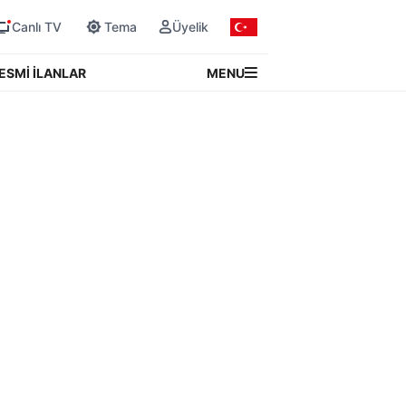
Canlı TV
Tema
Üyelik
MENU
ESMİ İLANLAR