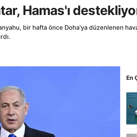
ar, Hamas'ı destekliyo
anyahu, bir hafta önce Doha'ya düzenlenen hava 
ırdı.
En 