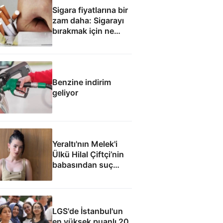
Sigara fiyatlarına bir
zam daha: Sigarayı
bırakmak için ne
yapmalı?
Benzine indirim
geliyor
Yeraltı'nın Melek'i
Ülkü Hilal Çiftçi’nin
babasından suç
duyurusu: Reşit
olmayan kızımla aşk
yaşadı
LGS'de İstanbul'un
en yüksek puanlı 20