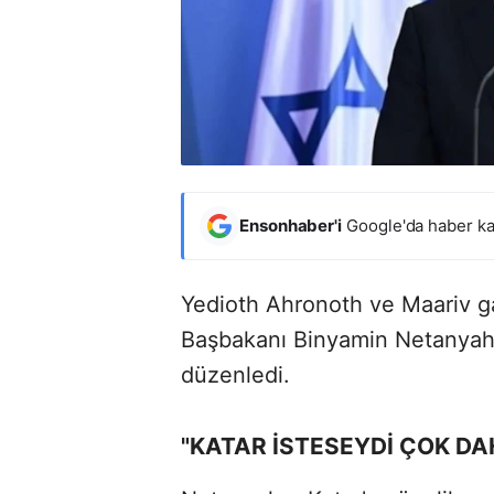
Ensonhaber'i
Google'da haber ka
Yedioth Ahronoth ve Maariv gaz
Başbakanı Binyamin Netanyahu,
düzenledi.
"KATAR İSTESEYDİ ÇOK DA