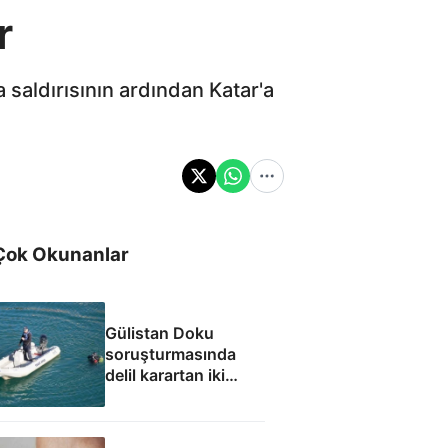
r
saldırısının ardından Katar'a
Çok Okunanlar
Gülistan Doku
soruşturmasında
delil karartan iki
dalgıç tutuklandı