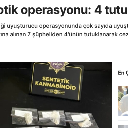
otik operasyonu: 4 tut
diği uyuşturucu operasyonunda çok sayıda uyuşt
tına alınan 7 şüpheliden 4'ünün tutuklanarak cez
En 