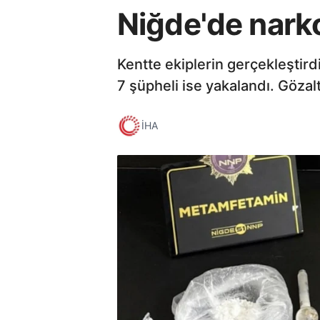
Niğde'de nark
Kentte ekiplerin gerçekleştir
7 şüpheli ise yakalandı. Gözal
İHA