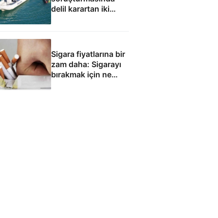
delil karartan iki
dalgıç tutuklandı
Sigara fiyatlarına bir
zam daha: Sigarayı
bırakmak için ne
yapmalı?