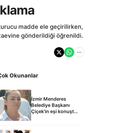
uklama
urucu madde ele geçirilirken,
aevine gönderildiği öğrenildi.
Çok Okunanlar
İzmir Menderes
Belediye Başkanı
Çiçek'in eşi konuştu:
Mesajlara
inanmıyorum