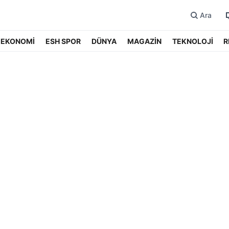
Ara
EKONOMİ
ESH SPOR
DÜNYA
MAGAZİN
TEKNOLOJİ
R