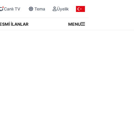
Canlı TV
Tema
Üyelik
MENU
ESMİ İLANLAR