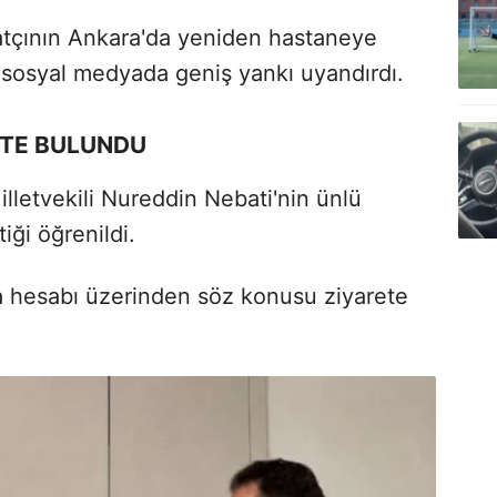
atçının Ankara'da yeniden hastaneye
r, sosyal medyada geniş yankı uyandırdı.
TTE BULUNDU
lletvekili Nureddin Nebati'nin ünlü
iği öğrenildi.
a hesabı üzerinden söz konusu ziyarete
.