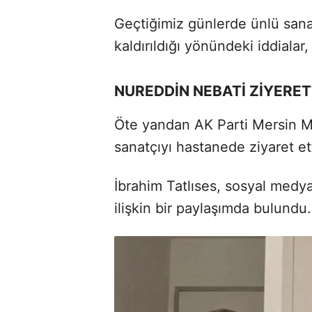
Geçtiğimiz günlerde ünlü san
kaldırıldığı yönündeki iddiala
NUREDDİN NEBATİ ZİYERE
Öte yandan AK Parti Mersin Mi
sanatçıyı hastanede ziyaret ett
İbrahim Tatlıses, sosyal medy
ilişkin bir paylaşımda bulundu