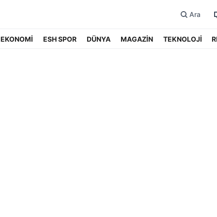
Ara
EKONOMİ
ESH SPOR
DÜNYA
MAGAZİN
TEKNOLOJİ
R