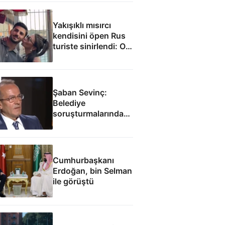
Yakışıklı mısırcı
kendisini öpen Rus
turiste sinirlendi: O
anlar kamerada
Şaban Sevinç:
Belediye
soruşturmalarında
savunulamayacak
durumlar var
Cumhurbaşkanı
Erdoğan, bin Selman
ile görüştü