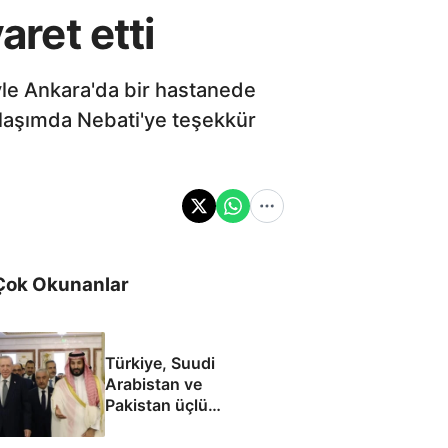
aret etti
yle Ankara'da bir hastanede
paylaşımda Nebati'ye teşekkür
Çok Okunanlar
Türkiye, Suudi
Arabistan ve
Pakistan üçlü
savunma anlaşması
imzaladı