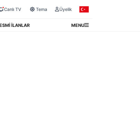
Canlı TV
Tema
Üyelik
MENU
ESMİ İLANLAR