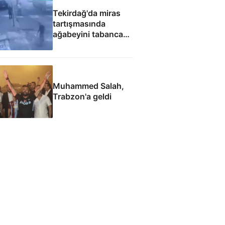
Tekirdağ'da miras
tartışmasında
ağabeyini tabanca
ile yaraladığı anlar
kamerada
Muhammed Salah,
Trabzon'a geldi