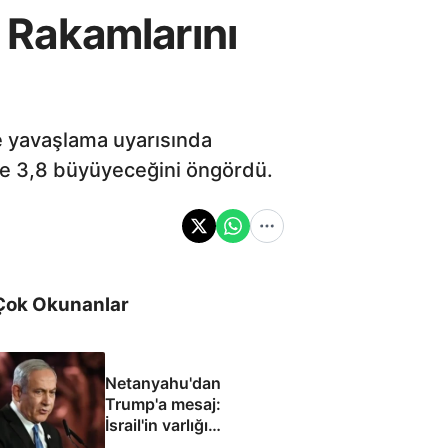
 Rakamlarını
e yavaşlama uyarısında
de 3,8 büyüyeceğini öngördü.
Çok Okunanlar
Netanyahu'dan
Trump'a mesaj:
İsrail'in varlığı
müzakere konusu