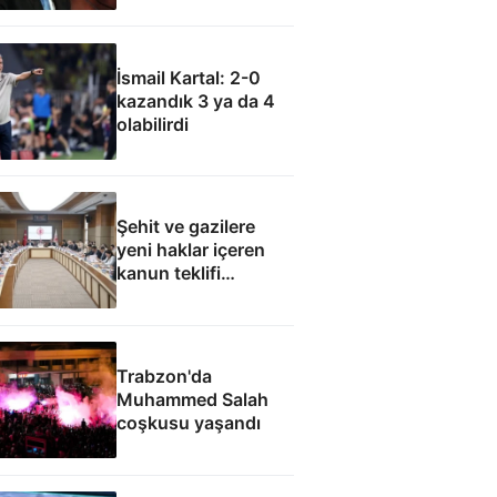
olamaz
İsmail Kartal: 2-0
kazandık 3 ya da 4
olabilirdi
Şehit ve gazilere
yeni haklar içeren
kanun teklifi
komisyondan geçti
Trabzon'da
Muhammed Salah
coşkusu yaşandı