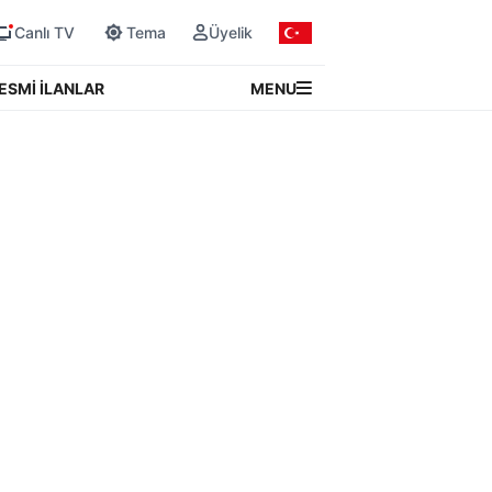
Canlı TV
Tema
Üyelik
MENU
ESMİ İLANLAR