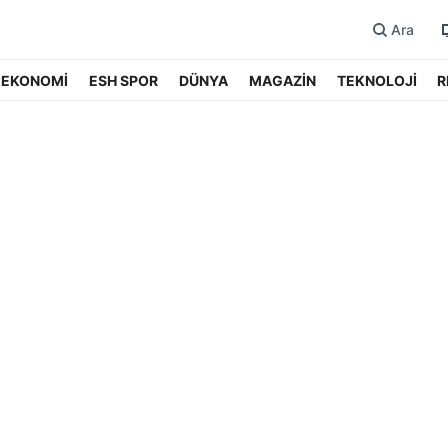
Ara
EKONOMİ
ESH SPOR
DÜNYA
MAGAZİN
TEKNOLOJİ
R