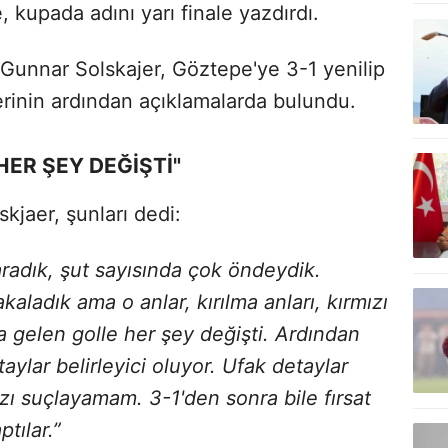
kupada adını yarı finale yazdırdı.
 Gunnar Solskajer, Göztepe'ye 3-1 yenilip
rinin ardından açıklamalarda bulundu.
HER ŞEY DEĞİŞTİ"
kjaer, şunları dedi:
radık, şut sayısında çok öndeydik.
kaladık ama o anlar, kırılma anları, kırmızı
ra gelen golle her şey değişti. Ardından
aylar belirleyici oluyor. Ufak detaylar
zı suçlayamam. 3-1'den sonra bile fırsat
tılar.”