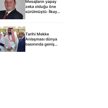
Mesajların yapay
zeka olduğu öne
sürülmüştü: İlkay
Çiçek'le ilgili yeni
tespitler dosyada
Tarihi Mekke
Anlaşması dünya
basınında geniş
yankı uyandırdı