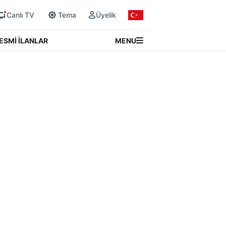
Canlı TV
Tema
Üyelik
MENU
ESMİ İLANLAR