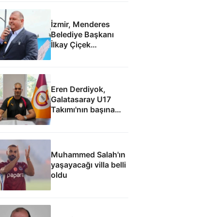
İzmir, Menderes
Belediye Başkanı
İlkay Çiçek
tutuklandı
Eren Derdiyok,
Galatasaray U17
Takımı'nın başına
geçti
Muhammed Salah'ın
yaşayacağı villa belli
oldu