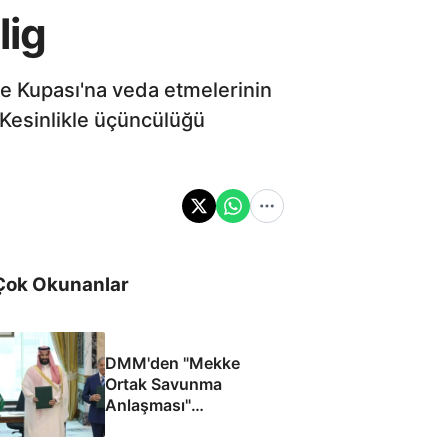
lig
ye Kupası'na veda etmelerinin
 Kesinlikle üçüncülüğü
Çok Okunanlar
DMM'den "Mekke
Ortak Savunma
Anlaşması"
iddialarına yalanlama