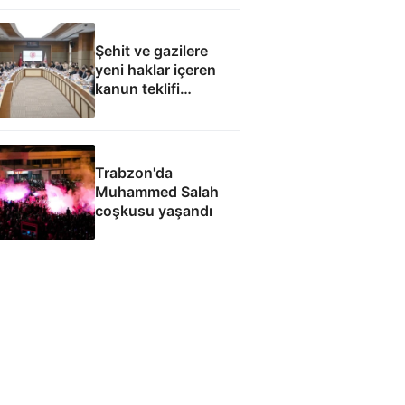
Şehit ve gazilere
yeni haklar içeren
kanun teklifi
komisyondan geçti
Trabzon'da
Muhammed Salah
coşkusu yaşandı