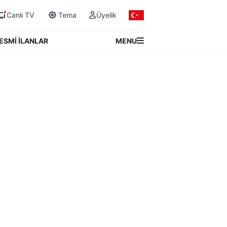
Canlı TV
Tema
Üyelik
MENU
ESMİ İLANLAR