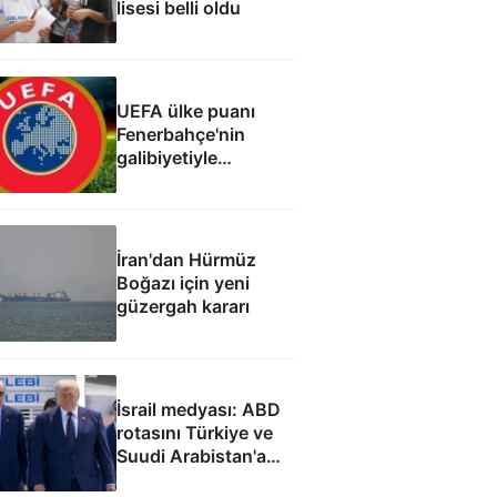
lisesi belli oldu
UEFA ülke puanı
Fenerbahçe'nin
galibiyetiyle
güncellendi
İran'dan Hürmüz
Boğazı için yeni
güzergah kararı
İsrail medyası: ABD
rotasını Türkiye ve
Suudi Arabistan'a
çevirdi