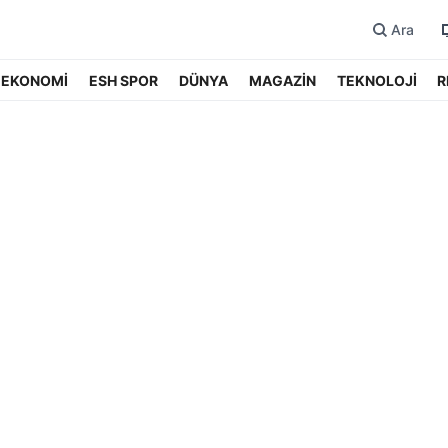
Ara
EKONOMİ
ESH SPOR
DÜNYA
MAGAZİN
TEKNOLOJİ
R