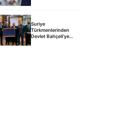
yankı uyandırdı
Suriye
Türkmenlerinden
Devlet Bahçeli'ye
ziyaret: Suriye
ordusunda yeniden
yapılanma gündemi