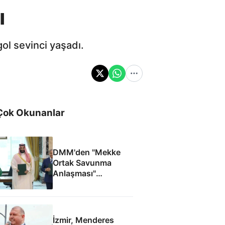
ı
ol sevinci yaşadı.
Çok Okunanlar
DMM'den "Mekke
Ortak Savunma
Anlaşması"
iddialarına yalanlama
İzmir, Menderes