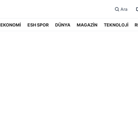
Ara
EKONOMİ
ESH SPOR
DÜNYA
MAGAZİN
TEKNOLOJİ
R