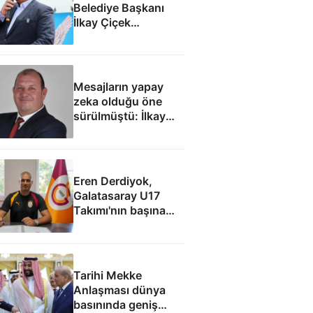
Belediye Başkanı
İlkay Çiçek
tutuklandı
Mesajların yapay
zeka olduğu öne
sürülmüştü: İlkay
Çiçek'le ilgili yeni
tespitler dosyada
Eren Derdiyok,
Galatasaray U17
Takımı'nın başına
geçti
Tarihi Mekke
Anlaşması dünya
basınında geniş