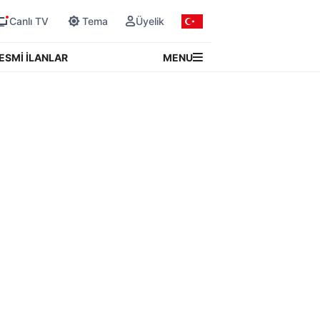
Canlı TV
Tema
Üyelik
MENU
ESMİ İLANLAR