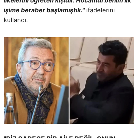
ilkelerini öğreten kişidir. Hocamdı benim ilk
işime beraber başlamıştık."
ifadelerini
kullandı.