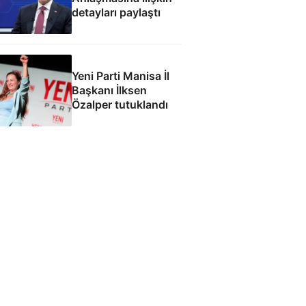
detayları paylaştı
Yeni Parti Manisa İl
Başkanı İlksen
Özalper tutuklandı