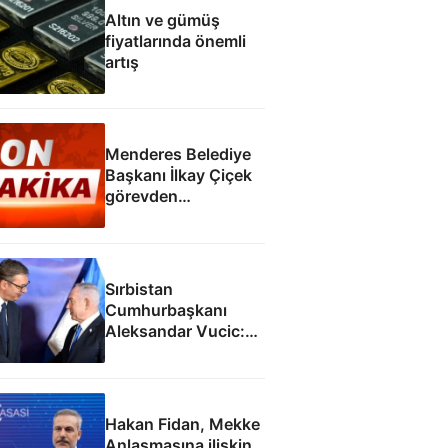
Altın ve gümüş
fiyatlarında önemli
artış
Menderes Belediye
Başkanı İlkay Çiçek
görevden
uzaklaştırıldı
Sırbistan
Cumhurbaşkanı
Aleksandar Vucic:
İsrail ile SİHA
fabrikası açacağız
Hakan Fidan, Mekke
Anlaşmasına ilişkin