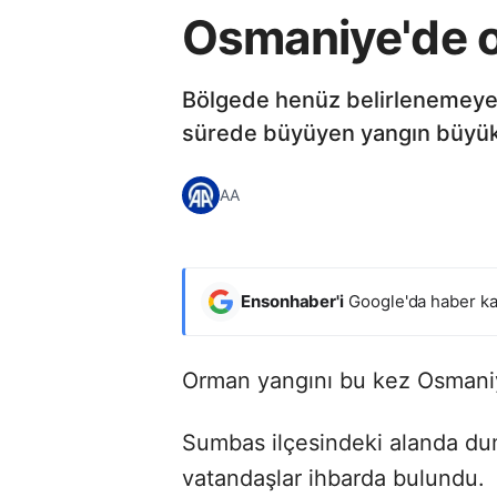
Osmaniye'de o
Bölgede henüz belirlenemeyen
sürede büyüyen yangın büyük b
AA
Ensonhaber'i
Google'da haber ka
Orman yangını bu kez Osmaniy
Sumbas ilçesindeki alanda dum
vatandaşlar ihbarda bulundu.