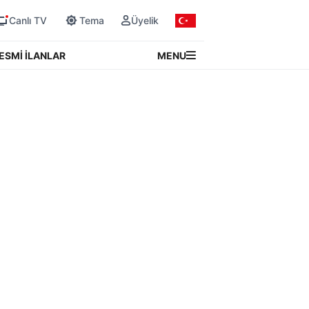
Canlı TV
Tema
Üyelik
MENU
ESMİ İLANLAR