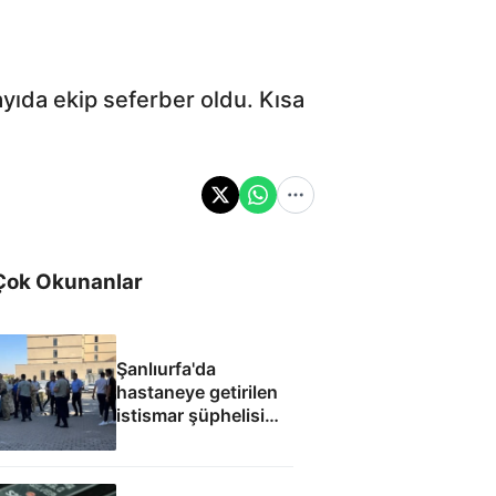
ıda ekip seferber oldu. Kısa
Çok Okunanlar
Şanlıurfa'da
hastaneye getirilen
istismar şüphelisi
silahlı saldırıda
öldürüldü