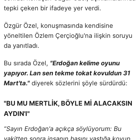
tepki çeken bir ifadeye yer verdi.
Özgür Özel, konuşmasında kendisine
yöneltilen Özlem Çerçioğlu'na ilişkin
soruyu
da yanıtladı.
Bu sırada Özel,
"Erdoğan kelime oyunu
yapıyor. Lan sen tekme tokat kovuldun 31
Mart'ta."
diyerek sözlerini şöyle sürdürdü:
"BU MU MERTLİK, BÖYLE Mİ ALACAKSIN
AYDIN'I"
“Sayın Erdoğan'a açıkça söylüyorum: Bu
vakitten sonra insanın başını yastığa koyup