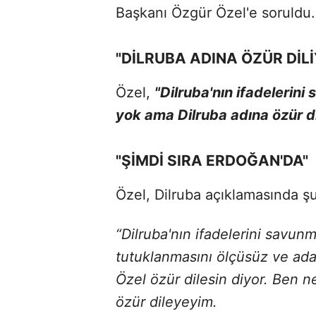
Başkanı Özgür Özel'e soruldu.
"DİLRUBA ADINA ÖZÜR DİL
Özel,
"Dilruba'nın ifadeleri
yok ama Dilruba adına özür d
"ŞİMDİ SIRA ERDOĞAN'DA"
Özel, Dilruba açıklamasında şu
“Dilruba'nın ifadelerini savu
tutuklanmasını ölçüsüz ve ad
Özel özür dilesin diyor. Ben n
özür dileyeyim.