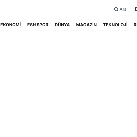
Ara
EKONOMİ
ESH SPOR
DÜNYA
MAGAZİN
TEKNOLOJİ
R