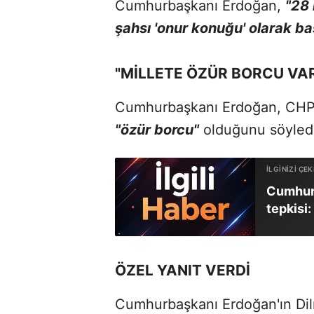
Cumhurbaşkanı Erdoğan,
"28 
şahsı 'onur konuğu' olarak ba
"MİLLETE ÖZÜR BORCU VA
Cumhurbaşkanı Erdoğan, CHP G
"özür borcu"
olduğunu söyledi
Cumhurb
tepkisi
ÖZEL YANIT VERDİ
Cumhurbaşkanı Erdoğan'ın Dil