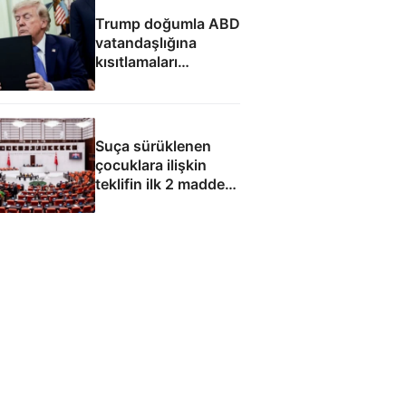
Trump doğumla ABD
vatandaşlığına
kısıtlamaları
genişleten
kararnameleri
imzaladı
Suça sürüklenen
çocuklara ilişkin
teklifin ilk 2 maddesi
kabul edildi