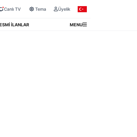
Canlı TV
Tema
Üyelik
MENU
ESMİ İLANLAR