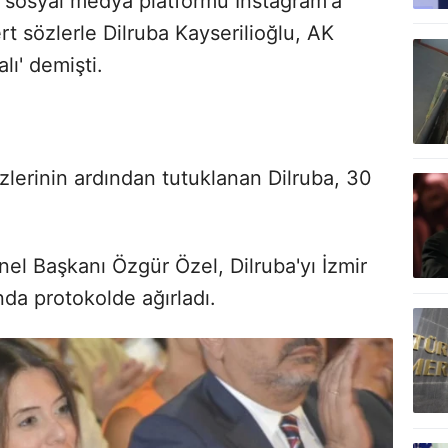
da sosyal medya platformu Instagram'a
rt sözlerle Dilruba Kayserilioğlu, AK
lı' demişti.
lerinin ardından tutuklanan Dilruba, 30
el Başkanı Özgür Özel, Dilruba'yı İzmir
nda protokolde ağırladı.