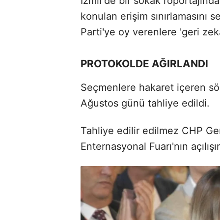
İzmir’de bir sokak röportajın
konulan erişim sınırlamasını se
Parti'ye oy verenlere 'geri zeka
PROTOKOLDE AĞIRLANDI
Seçmenlere hakaret içeren söz
Ağustos günü tahliye edildi.
Tahliye edilir edilmez CHP Gen
Enternasyonal Fuarı'nın açılışı