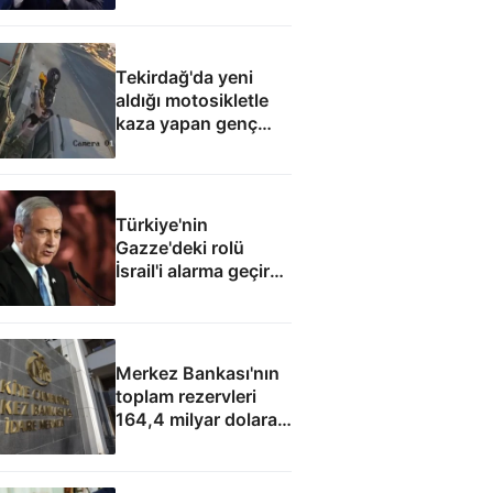
elde edecek
Tekirdağ'da yeni
aldığı motosikletle
kaza yapan genç
can verdi
Türkiye'nin
Gazze'deki rolü
İsrail'i alarma geçirdi:
Netanyahu'dan ABD
hamlesi
Merkez Bankası'nın
toplam rezervleri
164,4 milyar dolara
yükseldi