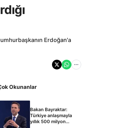
rdığı
 Cumhurbaşkanın Erdoğan'a
Çok Okunanlar
Bakan Bayraktar:
Türkiye anlaşmayla
yıllık 500 milyon
dolar taşıma geliri