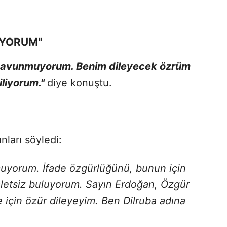
İYORUM"
ni savunmuyorum. Benim dileyecek özrüm
iliyorum."
diye konuştu.
nları söyledi:
nmuyorum. İfade özgürlüğünü, bunun için
aletsiz buluyorum. Sayın Erdoğan, Özgür
e için özür dileyeyim. Ben Dilruba adına