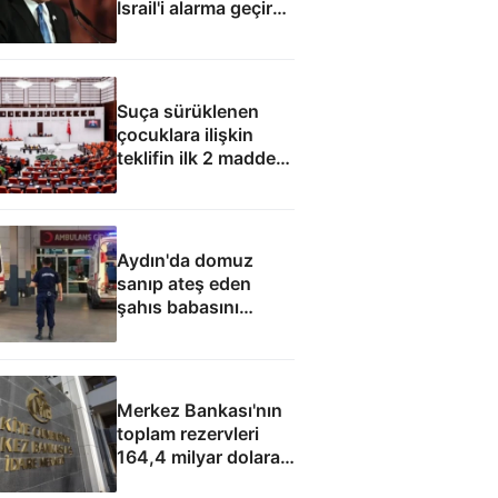
İsrail'i alarma geçirdi:
Netanyahu'dan ABD
hamlesi
Suça sürüklenen
çocuklara ilişkin
teklifin ilk 2 maddesi
kabul edildi
Aydın'da domuz
sanıp ateş eden
şahıs babasını
öldürdü
Merkez Bankası'nın
toplam rezervleri
164,4 milyar dolara
yükseldi