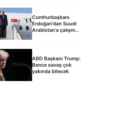
Cumhurbaşkanı
Erdoğan'dan Suudi
Arabistan'a çalışma
ziyareti
ABD Başkanı Trump:
Bence savaş çok
yakında bitecek