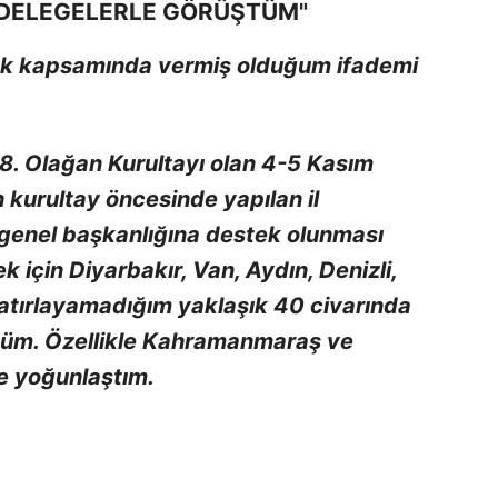
E DELEGELERLE GÖRÜŞTÜM"
ık kapsamında vermiş olduğum ifademi
38. Olağan Kurultayı olan 4-5 Kasım
 kurultay öncesinde yapılan il
 genel başkanlığına destek olunması
için Diyarbakır, Van, Aydın, Denizli,
atırlayamadığım yaklaşık 40 civarında
ştüm. Özellikle Kahramanmaraş ve
e yoğunlaştım.