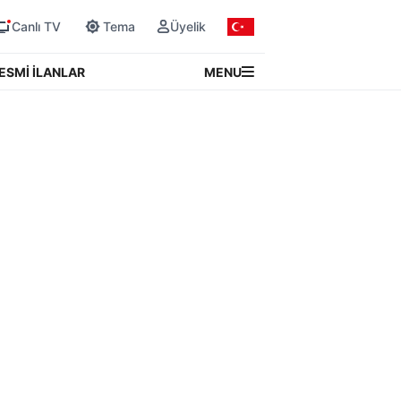
Canlı TV
Tema
Üyelik
MENU
ESMİ İLANLAR