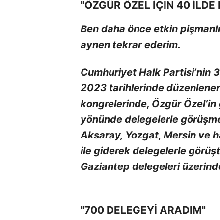
"ÖZGÜR ÖZEL İÇİN 40 İLD
Ben daha önce etkin pişmanl
aynen tekrar ederim.
Cumhuriyet Halk Partisi’nin 
2023 tarihlerinde düzenlenen
kongrelerinde, Özgür Özel’in
yönünde delegelerle görüşmek 
Aksaray, Yozgat, Mersin ve h
ile giderek delegelerle görü
Gaziantep delegeleri üzerind
"700 DELEGEYİ ARADIM"