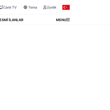
Canlı TV
Tema
Üyelik
MENU
ESMİ İLANLAR