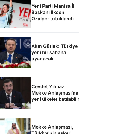
Yeni Parti Manisa İl
Başkanı İlksen
Özalper tutuklandı
Akın Gürlek: Türkiye
yeni bir sabaha
uyanacak
Cevdet Yılmaz:
Mekke Anlaşması'na
yeni ülkeler katılabilir
Mekke Anlaşması,
Türkiye'nin askeri