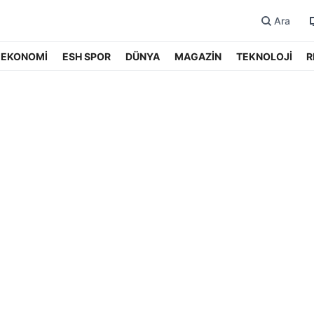
Ara
EKONOMİ
ESH SPOR
DÜNYA
MAGAZİN
TEKNOLOJİ
R