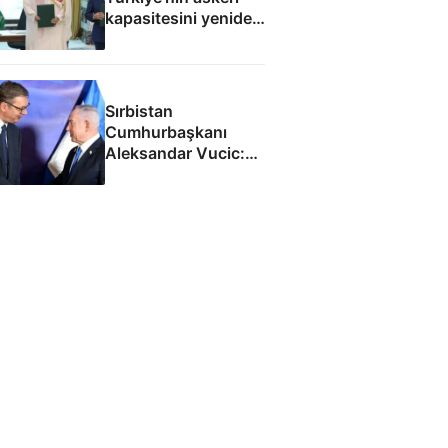
kapasitesini yeniden
uluslararası
kamuoyunun
gündemine getirdi
Sırbistan
Cumhurbaşkanı
Aleksandar Vucic:
İsrail ile SİHA
fabrikası açacağız