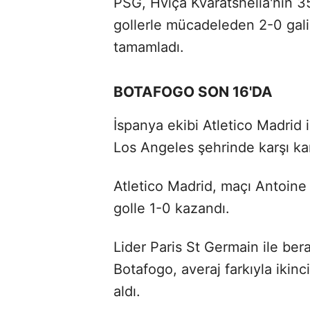
PSG, Hviça Kvaratshelia'nın 35
gollerle mücadeleden 2-0 galip
tamamladı.
BOTAFOGO SON 16'DA
İspanya ekibi Atletico Madrid 
Los Angeles şehrinde karşı kar
Atletico Madrid, maçı Antoine
golle 1-0 kazandı.
Lider Paris St Germain ile ber
Botafogo, averaj farkıyla ikinc
aldı.