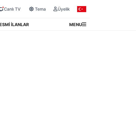
Canlı TV
Tema
Üyelik
MENU
ESMİ İLANLAR