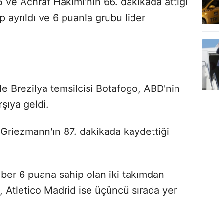
 ve Achraf Hakimi'nin 66. dakikada attığı
 ayrıldı ve 6 puanla grubu lider
ile Brezilya temsilcisi Botafogo, ABD'nin
şıya geldi.
 Griezmann'ın 87. dakikada kaydettiği
aber 6 puana sahip olan iki takımdan
i, Atletico Madrid ise üçüncü sırada yer