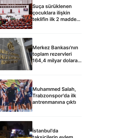
Suça sürüklenen
çocuklara ilişkin
teklifin ilk 2 maddesi
kabul edildi
Merkez Bankası'nın
toplam rezervleri
164,4 milyar dolara
yükseldi
Muhammed Salah,
Trabzonspor'da ilk
antrenmanına çıktı
İstanbul'da
taksicilerin eylem