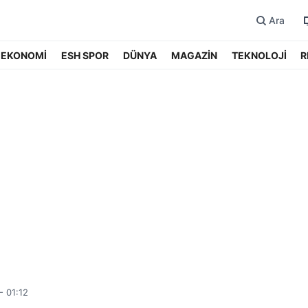
Ara
EKONOMİ
ESH SPOR
DÜNYA
MAGAZİN
TEKNOLOJİ
R
- 01:12