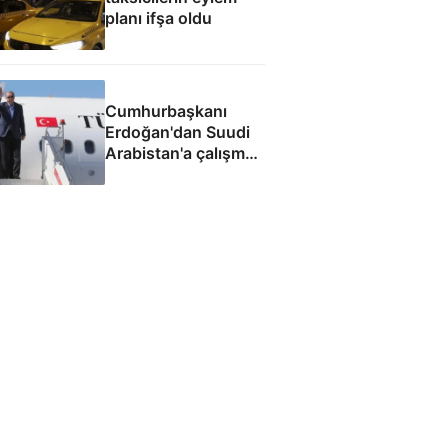
planı ifşa oldu
Cumhurbaşkanı
Erdoğan'dan Suudi
Arabistan'a çalışma
ziyareti