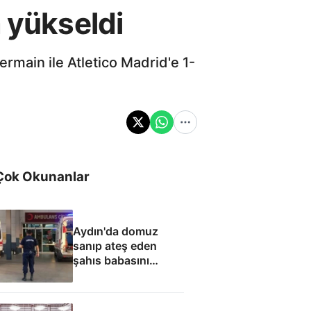
 yükseldi
rmain ile Atletico Madrid'e 1-
Çok Okunanlar
Aydın'da domuz
sanıp ateş eden
şahıs babasını
öldürdü