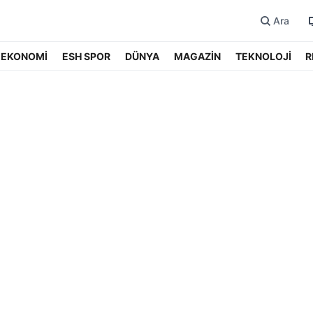
Ara
EKONOMİ
ESH SPOR
DÜNYA
MAGAZİN
TEKNOLOJİ
R