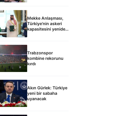
Mekke Anlaşması,
Türkiye'nin askeri
kapasitesini yeniden
uluslararası
kamuoyunun
gündemine getirdi
Trabzonspor
kombine rekorunu
kırdı
Akın Gürlek: Türkiye
yeni bir sabaha
uyanacak