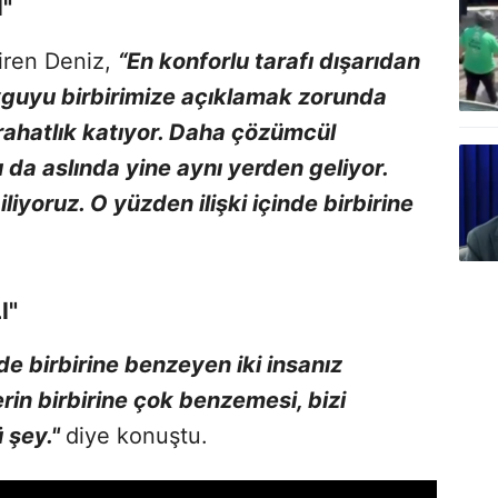
"
tiren Deniz,
“En konforlu tarafı dışarıdan
yguyu birbirimize açıklamak zorunda
rahatlık katıyor. Daha çözümcül
ı da aslında yine aynı yerden geliyor.
iyoruz. O yüzden ilişki içinde birbirine
I"
de birbirine benzeyen iki insanız
rin birbirine çok benzemesi, bizi
ü şey."
diye konuştu.