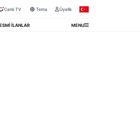
Canlı TV
Tema
Üyelik
MENU
ESMİ İLANLAR