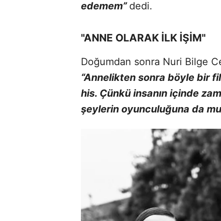
edemem”
dedi.
"ANNE OLARAK İLK İŞİM"
Doğumdan sonra Nuri Bilge Cey
“Annelikten sonra böyle bir f
his. Çünkü insanın içinde zam
şeylerin oyunculuğuna da mut