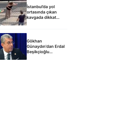
İstanbul’da yol
ortasında çıkan
kavgada dikkat
çeken söz: Kocanı
aldım elinden, çatla
Gökhan
Günaydın'dan Erdal
Beşikçioğlu
eleştirisi: Siz kamu
görevinizi nasıl
yapıyorsunuz