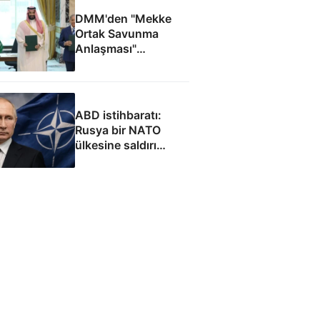
DMM'den "Mekke
Ortak Savunma
Anlaşması"
iddialarına yalanlama
ABD istihbaratı:
Rusya bir NATO
ülkesine saldırı
düzenleyebilir