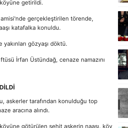
köyüne getirildi.
amisi'nde gerçekleştirilen törende,
naaşı katafalka konuldu.
e yakınları gözyaşı döktü.
üftüsü İrfan Üstündağ, cenaze namazını
DİLDİ
tu, askerler tarafından konulduğu top
naze aracına alındı.
 köyüne götürülen şehit askerin naaşı, köy