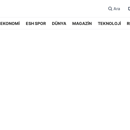
Ara
EKONOMİ
ESH SPOR
DÜNYA
MAGAZİN
TEKNOLOJİ
R