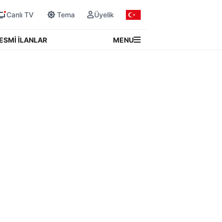
Canlı TV
Tema
Üyelik
MENU
ESMİ İLANLAR