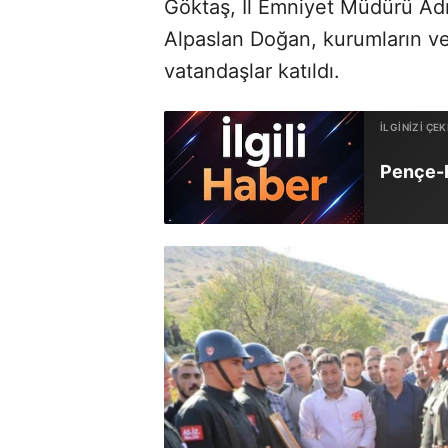
Göktaş, İl Emniyet Müdürü Ad
Alpaslan Doğan, kurumların ve s
vatandaşlar katıldı.
Pençe-K