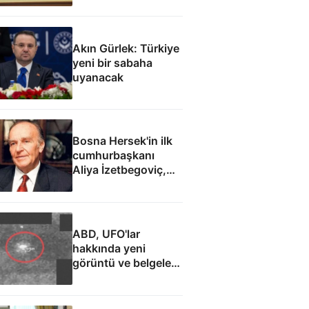
Akın Gürlek: Türkiye
yeni bir sabaha
uyanacak
Bosna Hersek'in ilk
cumhurbaşkanı
Aliya İzetbegoviç,
doğumunun 101.
yılında anılıyor
ABD, UFO'lar
hakkında yeni
görüntü ve belgeler
yayımladı