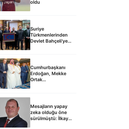
oldu
Suriye
Türkmenlerinden
Devlet Bahçeli'ye
ziyaret: Suriye
ordusunda yeniden
yapılanma gündemi
Cumhurbaşkanı
Erdoğan, Mekke
Ortak
Anlaşması'ndan
sonra cuma namazı
kıldı
Mesajların yapay
zeka olduğu öne
sürülmüştü: İlkay
Çiçek'le ilgili yeni