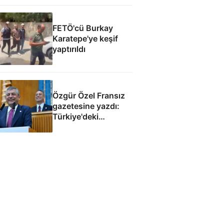
tespitler dosyada
FETÖ'cü Burkay
Karatepe'ye keşif
yaptırıldı
Özgür Özel Fransız
gazetesine yazdı:
Türkiye'deki
demokrasi
Avrupa'nın
geleceğini etkiler