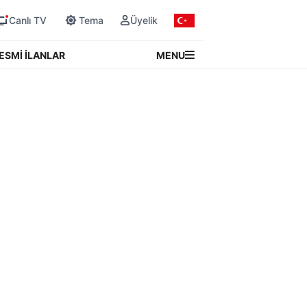
Canlı TV
Tema
Üyelik
MENU
ESMİ İLANLAR