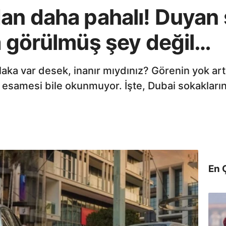
an daha pahalı! Duyan 
a görülmüş şey değil…
laka var desek, inanır mıydınız? Görenin yok artı
n esamesi bile okunmuyor. İşte, Dubai sokakları
En 