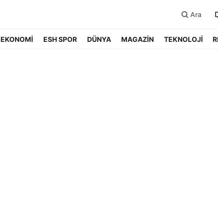
Ara
EKONOMİ
ESH SPOR
DÜNYA
MAGAZİN
TEKNOLOJİ
R