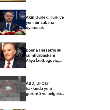
Akın Gürlek: Türkiye
yeni bir sabaha
uyanacak
Bosna Hersek'in ilk
cumhurbaşkanı
Aliya İzetbegoviç,
doğumunun 101.
yılında anılıyor
ABD, UFO'lar
hakkında yeni
görüntü ve belgeler
yayımladı