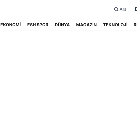
Ara
EKONOMİ
ESH SPOR
DÜNYA
MAGAZİN
TEKNOLOJİ
R