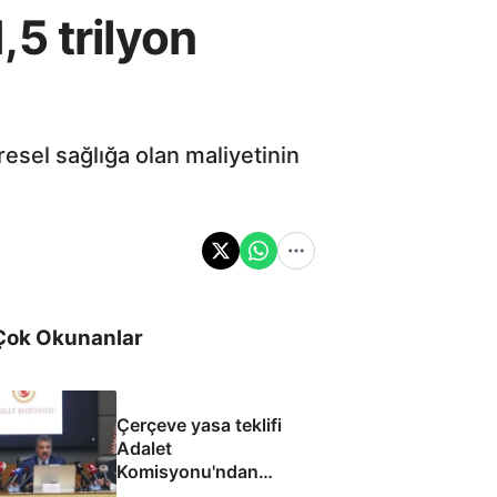
,5 trilyon
üresel sağlığa olan maliyetinin
Çok Okunanlar
Çerçeve yasa teklifi
Adalet
Komisyonu'ndan
geçti