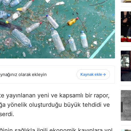
ynağınız olarak ekleyin
Kaynak ekle
te yayınlanan yeni ve kapsamlı bir rapor,
ğlığa yönelik oluşturduğu büyük tehdidi ve
erdi.
iğinin sağlıkla ilgili ekonomik kayıplara yol