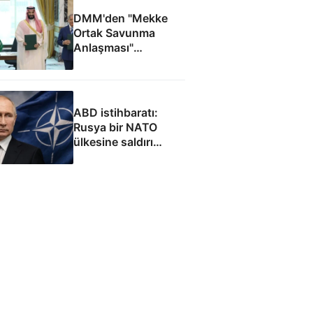
DMM'den "Mekke
Ortak Savunma
Anlaşması"
iddialarına yalanlama
ABD istihbaratı:
Rusya bir NATO
ülkesine saldırı
düzenleyebilir