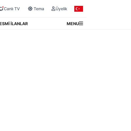
Canlı TV
Tema
Üyelik
MENU
ESMİ İLANLAR