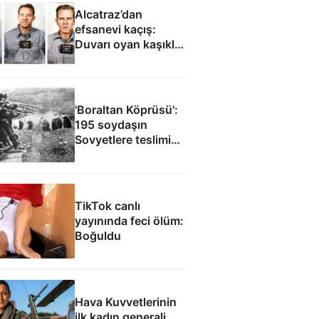
Alcatraz’dan
efsanevi kaçış:
Duvarı oyan kaşıklar,
yağmurluklardan
yapılan bot, anneye
gönderilen çiçekler...
'Boraltan Köprüsü':
195 soydaşın
Sovyetlere teslimi
Cüneyt Arkın’ın
filmine ilham oldu
TikTok canlı
yayınında feci ölüm:
Boğuldu
Hava Kuvvetlerinin
ilk kadın generali