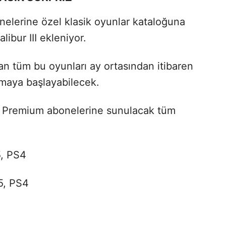
elerine özel klasik oyunlar kataloğuna
ibur III ekleniyor.
an tüm bu oyunları ay ortasından itibaren
maya başlayabilecek.
ve Premium abonelerine sunulacak tüm
5, PS4
5, PS4