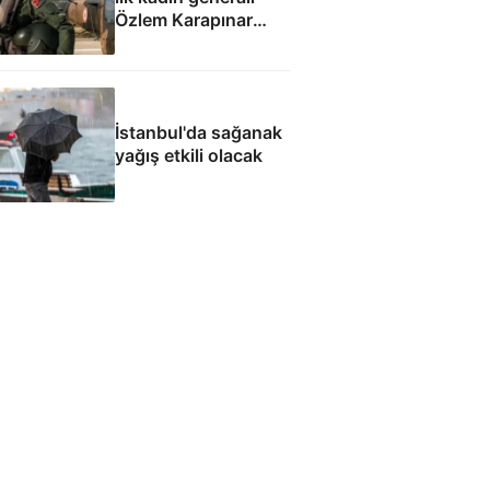
Özlem Karapınar
Paşa: Çanakkale
gazisi mirasından
göklere uzanan
mazisi
İstanbul'da sağanak
yağış etkili olacak