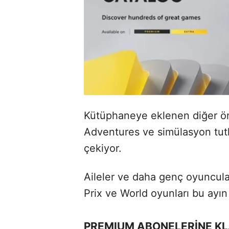
Kütüphaneye eklenen diğer ön
Adventures ve simülasyon tutk
çekiyor.
Aileler ve daha genç oyuncula
Prix ve World oyunları bu ayın l
PREMIUM ABONELERİNE KL