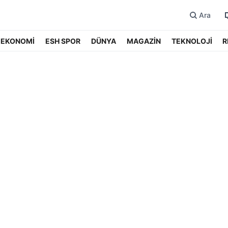
Ara
EKONOMİ
ESH SPOR
DÜNYA
MAGAZİN
TEKNOLOJİ
R