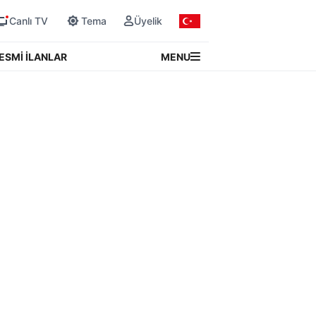
Canlı TV
Tema
Üyelik
MENU
ESMİ İLANLAR