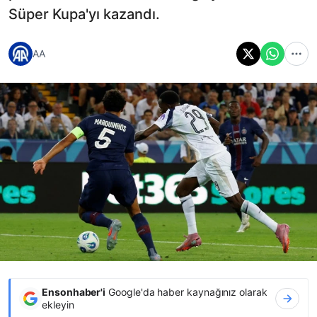
Süper Kupa'yı kazandı.
AA
Ensonhaber'i
Google'da haber kaynağınız olarak
ekleyin