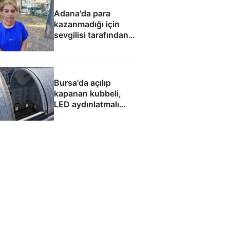
Adana'da para
kazanmadığı için
sevgilisi tarafından
fuhuşa zorlandı
Bursa'da açılıp
kapanan kubbeli,
LED aydınlatmalı
cami