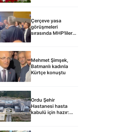
Çerçeve yasa
görüşmeleri
sırasında MHP'liler
ile İyi Partililer
arasında gerginlik
Mehmet Şimşek,
Batmanlı kadınla
Kürtçe konuştu
Ordu Şehir
Hastanesi hasta
kabulü için hazır:
Eylül ayında
başlaması
hedefleniyor