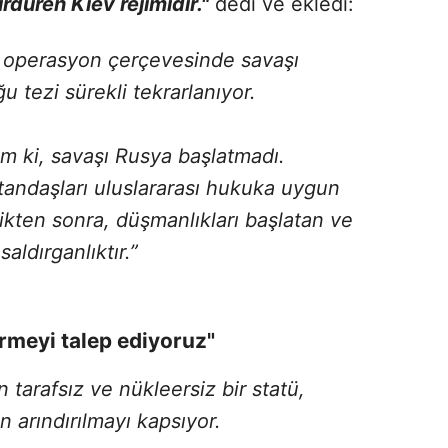
rdüren Kiev rejimidir."
dedi ve ekledi:
ri operasyon çerçevesinde savaşı
ğu tezi sürekli tekrarlanıyor.
im ki, savaşı Rusya başlatmadı.
andaşları uluslararası hukuka uygun
ttikten sonra, düşmanlıkları başlatan ve
saldırganlıktır.”
irmeyi talep ediyoruz"
 tarafsız ve nükleersiz bir statü,
n arındırılmayı kapsıyor.