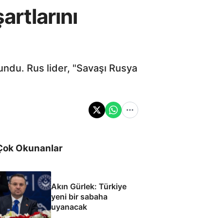
artlarını
ndu. Rus lider, "Savaşı Rusya
Çok Okunanlar
Akın Gürlek: Türkiye
yeni bir sabaha
uyanacak