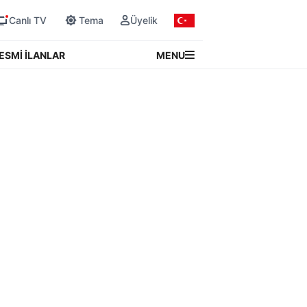
Canlı TV
Tema
Üyelik
MENU
ESMİ İLANLAR