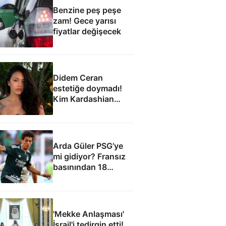
Benzine peş peşe
zam! Gece yarısı
fiyatlar değişecek
Didem Ceran
estetiğe doymadı!
Kim Kardashian
yöntemleri
uygulanacak
Arda Güler PSG’ye
mi gidiyor? Fransız
basınından 18
milyon euroluk teklif
iddiası
'Mekke Anlaşması'
İsrail'i tedirgin etti!