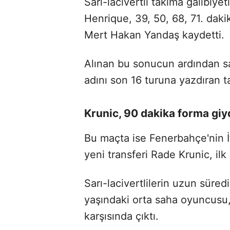
Sarı-lacivertli takıma galibiyet
Henrique, 39, 50, 68, 71. dak
Mert Hakan Yandaş kaydetti.
Alınan bu sonucun ardından sar
adını son 16 turuna yazdıran t
Krunic, 90 dakika forma giy
Bu maçta ise Fenerbahçe'nin İt
yeni transferi Rade Krunic, ilk
Sarı-lacivertlilerin uzun süred
yaşındaki orta saha oyuncusu,
karşısında çıktı.