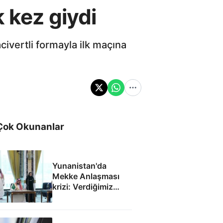
 kez giydi
civertli formayla ilk maçına
Çok Okunanlar
Yunanistan'da
Mekke Anlaşması
krizi: Verdiğimiz
Patriot derhal iade
edilmeli