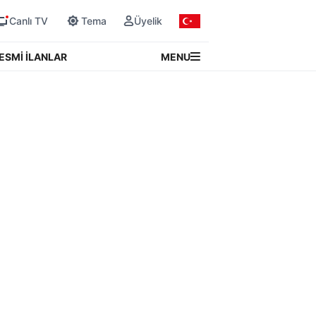
Canlı TV
Tema
Üyelik
MENU
ESMİ İLANLAR