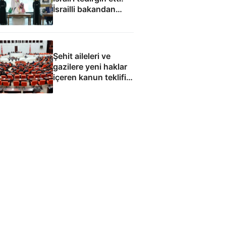
İsrailli bakandan
hükümete acil çağrı
Şehit aileleri ve
gazilere yeni haklar
içeren kanun teklifi
TBMM'den geçti