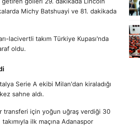
i getiren golleri 29. dakikada Lincoln
ikalarda Michy Batshuayi ve 81. dakikada
ı-lacivertli takım Türkiye Kupası'nda
araf oldu.
di
alya Serie A ekibi Milan'dan kiraladığı
 kez sahne aldı.
ir transferi için yoğun uğraş verdiği 30
 takımıyla ilk maçına Adanaspor