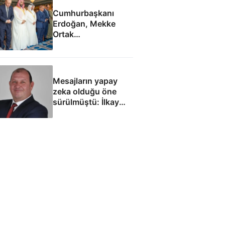
Cumhurbaşkanı
Erdoğan, Mekke
Ortak
Anlaşması'ndan
sonra cuma namazı
kıldı
Mesajların yapay
zeka olduğu öne
sürülmüştü: İlkay
Çiçek'le ilgili yeni
tespitler dosyada