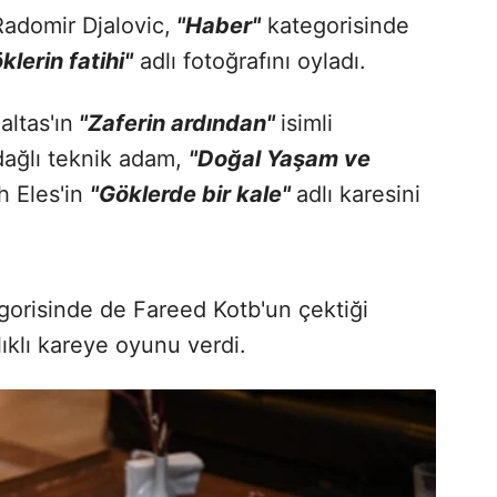
Radomir Djalovic,
"Haber"
kategorisinde
klerin fatihi"
adlı fotoğrafını oyladı.
ltas'ın
"Zaferin ardından"
isimli
dağlı teknik adam,
"Doğal Yaşam ve
h Eles'in
"Göklerde bir kale"
adlı karesini
orisinde de Fareed Kotb'un çektiği
ıklı kareye oyunu verdi.