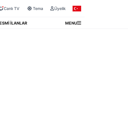
Canlı TV
Tema
Üyelik
MENU
ESMİ İLANLAR