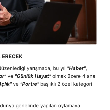
A ERECEK
düzenlediği yarışmada, bu yıl
"Haber"
,
or"
ve
"Günlük Hayat"
olmak üzere 4 ana
Açlık"
ve
"Portre"
başlıklı 2 özel kategori
la dünya genelinde yapılan oylamaya