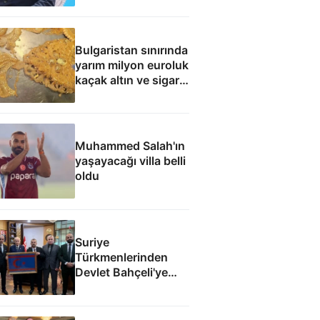
Bulgaristan sınırında
yarım milyon euroluk
kaçak altın ve sigara
yakalandı
Muhammed Salah'ın
yaşayacağı villa belli
oldu
Suriye
Türkmenlerinden
Devlet Bahçeli'ye
ziyaret: Suriye
ordusunda yeniden
yapılanma gündemi