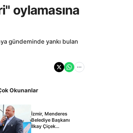
ri" oylamasına
dünya gündeminde yankı bulan
Çok Okunanlar
İzmir, Menderes
Belediye Başkanı
İlkay Çiçek
tutuklandı