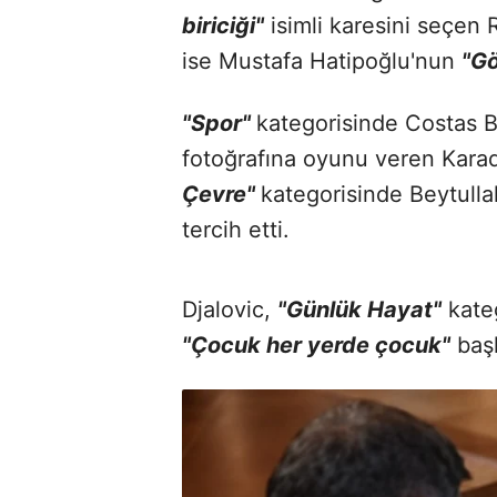
biriciği"
isimli karesini seçen 
ise Mustafa Hatipoğlu'nun
"Gö
"Spor"
kategorisinde Costas Ba
fotoğrafına oyunu veren Kara
Çevre"
kategorisinde Beytulla
tercih etti.
Djalovic,
"Günlük Hayat"
kateg
"Çocuk her yerde çocuk"
başl