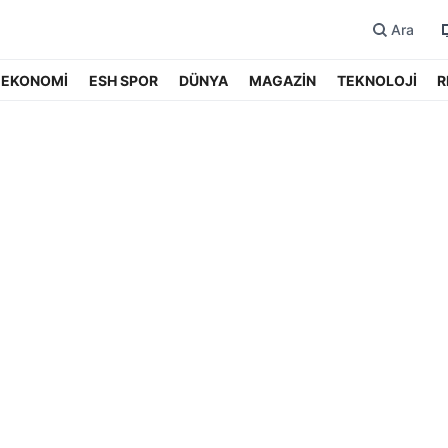
Ara
EKONOMİ
ESH SPOR
DÜNYA
MAGAZİN
TEKNOLOJİ
R