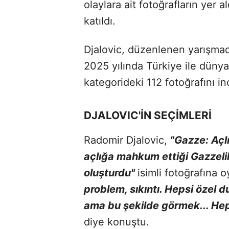
olaylara ait fotoğrafların yer a
katıldı.
Djalovic, düzenlenen yarışmad
2025 yılında Türkiye ile dün
kategorideki 112 fotoğrafını in
DJALOVIC'İN SEÇİMLERİ
Radomir Djalovic,
"Gazze: Açl
açlığa mahkum ettiği Gazzeli
oluşturdu"
isimli fotoğrafına 
problem, sıkıntı. Hepsi özel d
ama bu şekilde görmek... Hepi
diye konuştu.