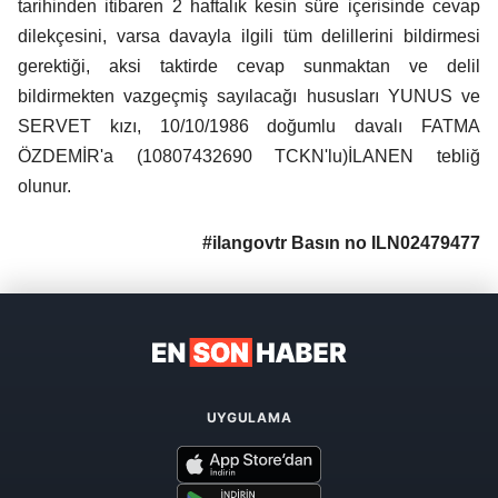
tarihinden itibaren 2 haftalık kesin süre içerisinde cevap
dilekçesini, varsa davayla ilgili tüm delillerini bildirmesi
gerektiği, aksi taktirde cevap sunmaktan ve delil
bildirmekten vazgeçmiş sayılacağı hususları YUNUS ve
SERVET kızı, 10/10/1986 doğumlu davalı FATMA
ÖZDEMİR'a (10807432690 TCKN'lu)İLANEN tebliğ
olunur.
#ilangovtr Basın no ILN02479477
UYGULAMA