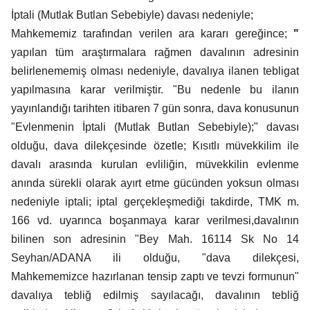
İptali (Mutlak Butlan Sebebiyle) davası nedeniyle;
Mahkememiz tarafından verilen ara kararı gereğince;
"
yapılan tüm araştırmalara rağmen davalının adresinin
belirlenememiş olması nedeniyle, davalıya ilanen tebligat
yapılmasına karar verilmiştir. "Bu nedenle bu ilanın
yayınlandığı tarihten itibaren 7 gün sonra, dava konusunun
"Evlenmenin İptali (Mutlak Butlan Sebebiyle);" davası
olduğu, dava dilekçesinde özetle; Kısıtlı müvekkilim ile
davalı arasında kurulan evliliğin, müvekkilin evlenme
anında sürekli olarak ayırt etme gücünden yoksun olması
nedeniyle iptali; iptal gerçekleşmediği takdirde, TMK m.
166 vd. uyarınca boşanmaya karar verilmesi,davalının
bilinen son adresinin "Bey Mah. 16114 Sk No 14
Seyhan/ADANA ili olduğu, "dava dilekçesi,
Mahkememizce hazırlanan tensip zaptı ve tevzi formunun"
davalıya tebliğ edilmiş sayılacağı, davalının tebliğ