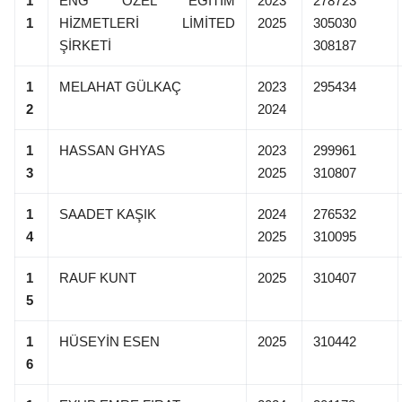
1
ENG ÖZEL EĞİTİM
2023
278723
1
HİZMETLERİ LİMİTED
2025
305030
ŞİRKETİ
308187
1
MELAHAT GÜLKAÇ
2023
295434
2
2024
1
HASSAN GHYAS
2023
299961
3
2025
310807
1
SAADET KAŞIK
2024
276532
4
2025
310095
1
RAUF KUNT
2025
310407
5
1
HÜSEYİN ESEN
2025
310442
6