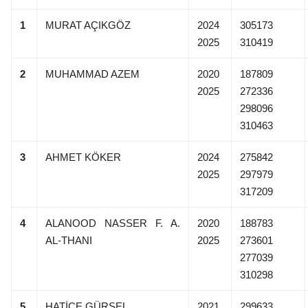
1
MURAT AÇIKGÖZ
2024
305173
2025
310419
2
MUHAMMAD AZEM
2020
187809
2025
272336
298096
310463
3
AHMET KÖKER
2024
275842
2025
297979
317209
4
ALANOOD NASSER F. A.
2020
188783
AL-THANI
2025
273601
277039
310298
5
HATİCE GÜRSEL
2021
299633