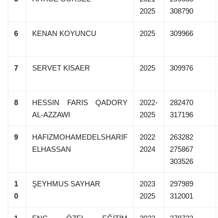
2025
308790
6
KENAN KOYUNCU
2025
309966
7
SERVET KISAER
2025
309976
8
HESSIN FARIS QADORY
2022-
282470
AL-AZZAWI
2025
317196
9
HAFIZMOHAMEDELSHARIF
2022
263282
ELHASSAN
2024
275867
303526
1
ŞEYHMUS SAYHAR
2023
297989
0
2025
312001