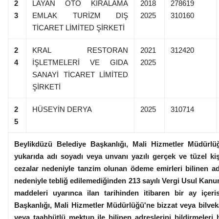
2
LAYAN OTO KİRALAMA
2018
278619
3
EMLAK TURİZM DIŞ
2025
310160
TİCARET LİMİTED ŞİRKETİ
2
KRAL RESTORAN
2021
312420
4
İŞLETMELERİ VE GIDA
2025
SANAYİ TİCARET LİMİTED
ŞİRKETİ
2
HÜSEYİN DERYA
2025
310714
5
Beylikdüzü Belediye Başkanlığı, Mali Hizmetler Müdürlüğ
yukarıda adı soyadı veya unvanı yazılı gerçek ve tüzel kiş
cezalar nedeniyle tanzim olunan ödeme emirleri bilinen a
nedeniyle tebliğ edilemediğinden 213 sayılı Vergi Usul Kanu
maddeleri uyarınca ilan tarihinden itibaren bir ay içer
Başkanlığı, Mali Hizmetler Müdürlüğü'ne bizzat veya bilve
veya taahhütlü mektup ile bilinen adreslerini bildirmeleri 