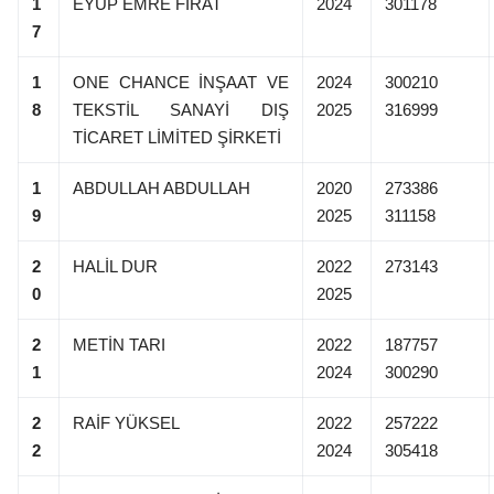
1
EYUP EMRE FIRAT
2024
301178
7
1
ONE CHANCE İNŞAAT VE
2024
300210
8
TEKSTİL SANAYİ DIŞ
2025
316999
TİCARET LİMİTED ŞİRKETİ
1
ABDULLAH ABDULLAH
2020
273386
9
2025
311158
2
HALİL DUR
2022
273143
0
2025
2
METİN TARI
2022
187757
1
2024
300290
2
RAİF YÜKSEL
2022
257222
2
2024
305418