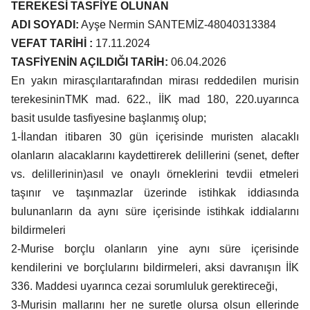
TEREKESİ TASFİYE OLUNAN
ADI SOYADI:
Ayşe Nermin SANTEMİZ-48040313384
VEFAT TARİHİ :
17.11.2024
TASFİYENİN AÇILDIĞI TARİH:
06.04.2026
En yakın mirasçılarıtarafından mirası reddedilen murisin
terekesininTMK mad. 622., İİK mad 180, 220.uyarınca
basit usulde tasfiyesine başlanmış olup;
1-İlandan itibaren 30 gün içerisinde muristen alacaklı
olanların alacaklarını kaydettirerek delillerini (senet, defter
vs. delillerinin)asıl ve onaylı örneklerini tevdii etmeleri
taşınır ve taşınmazlar üzerinde istihkak iddiasında
bulunanların da aynı süre içerisinde istihkak iddialarını
bildirmeleri
2-Murise borçlu olanların yine aynı süre içerisinde
kendilerini ve borçlularını bildirmeleri, aksi davranışın İİK
336. Maddesi uyarınca cezai sorumluluk gerektireceği,
3-Murisin mallarını her ne suretle olursa olsun ellerinde