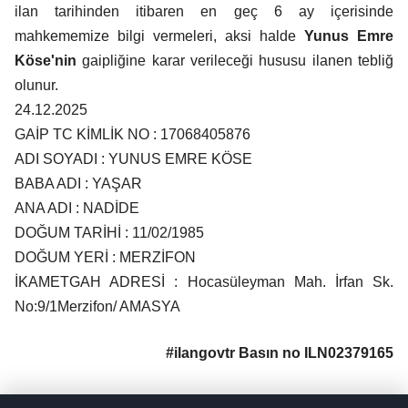
ilan tarihinden itibaren en geç 6 ay içerisinde
mahkememize bilgi vermeleri, aksi halde
Yunus Emre
Köse'nin
gaipliğine karar verileceği hususu ilanen tebliğ
olunur.
24.12.2025
GAİP TC KİMLİK NO : 17068405876
ADI SOYADI : YUNUS EMRE KÖSE
BABA ADI : YAŞAR
ANA ADI : NADİDE
DOĞUM TARİHİ : 11/02/1985
DOĞUM YERİ : MERZİFON
İKAMETGAH ADRESİ : Hocasüleyman Mah. İrfan Sk.
No:9/1Merzifon/ AMASYA
#ilangovtr Basın no ILN02379165