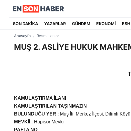
SON DAKİKA
YAZARLAR
GÜNDEM
EKONOMİ
ESH
Anasayfa
Resmi İlanlar
MUŞ 2. ASLİYE HUKUK MAHKE
KAMULAŞTIRMA İLANI
KAMULAŞTIRILAN TAŞINMAZIN
BULUNDUĞU YER
:
Muş İli, Merkez İlçesi, Dilimli Köyü
MEVKİİ
:
Hapisor Mevki
PAFTA NO
: