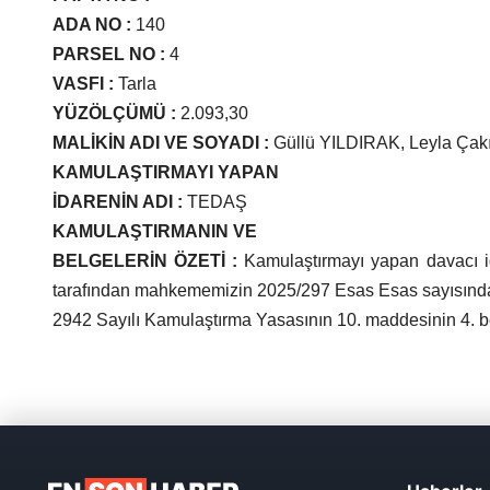
ADA NO
:
140
PARSEL NO
:
4
VASFI
:
Tarla
YÜZÖLÇÜMÜ
:
2.093,30
MALİKİN ADI VE SOYADI
:
Güllü YILDIRAK, Leyla Çakı
KAMULAŞTIRMAYI YAPAN
İDARENİN ADI
:
TEDAŞ
KAMULAŞTIRMANIN VE
BELGELERİN ÖZETİ
:
Kamulaştırmayı yapan davacı idar
tarafından mahkememizin 2025/297 Esas Esas sayısında 
2942 Sayılı Kamulaştırma Yasasının 10. maddesinin 4. be