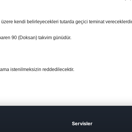
 üzere kendi belirleyecekleri tutarda geçici teminat vereceklerdir
 itibaren 90 (Doksan) takvim günüdür.
ıklama istenilmeksizin reddedilecektir.
Servisler