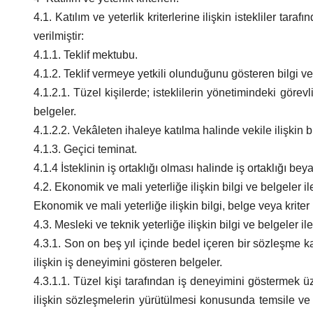
4.1. Katılım ve yeterlik kriterlerine ilişkin istekliler ta
verilmiştir:
4.1.1. Teklif mektubu.
4.1.2. Teklif vermeye yetkili olunduğunu gösteren bilgi ve
4.1.2.1. Tüzel kişilerde; isteklilerin yönetimindeki görevli
belgeler.
4.1.2.2. Vekâleten ihaleye katılma halinde vekile ilişkin bi
4.1.3. Geçici teminat.
4.1.4 İsteklinin iş ortaklığı olması halinde iş ortaklığı be
4.2. Ekonomik ve mali yeterliğe ilişkin bilgi ve belgeler il
Ekonomik ve mali yeterliğe ilişkin bilgi, belge veya kriter 
4.3. Mesleki ve teknik yeterliğe ilişkin bilgi ve belgeler il
4.3.1. Son on beş yıl içinde bedel içeren bir sözleşme 
ilişkin iş deneyimini gösteren belgeler.
4.3.1.1. Tüzel kişi tarafından iş deneyimini göstermek ü
ilişkin sözleşmelerin yürütülmesi konusunda temsile ve y