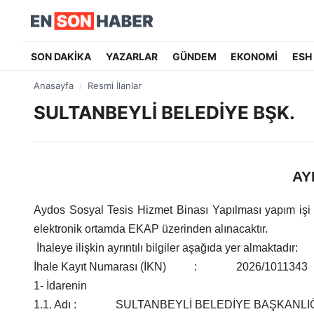
SON DAKİKA
YAZARLAR
GÜNDEM
EKONOMİ
ESH
Anasayfa
Resmi İlanlar
SULTANBEYLİ BELEDİYE BŞK.
AY
Aydos Sosyal Tesis Hizmet Binası Yapılması yapım işi 
elektronik ortamda EKAP üzerinden alınacaktır.
İhaleye ilişkin ayrıntılı bilgiler aşağıda yer almaktadır:
İhale Kayıt Numarası (İKN) : 2026/1011343
1- İdarenin
1.1. Adı : SULTANBEYLİ BELEDİYE BAŞKANLI