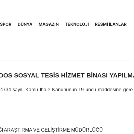
 SPOR
DÜNYA
MAGAZİN
TEKNOLOJİ
RESMİ İLANLAR
DOS SOSYAL TESİS HİZMET BİNASI YAPILM
4734 sayılı Kamu İhale Kanununun 19 uncu maddesine göre açık
ĞI ARAŞTIRMA VE GELİŞTİRME MÜDÜRLÜĞÜ