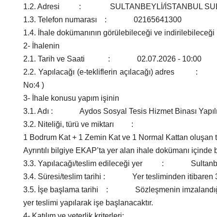
1.2. Adresi : SULTANBEYLİ/İSTANBUL SUL
1.3. Telefon numarası : 02165641300
1.4. İhale dokümanının görülebileceği ve indirilebi
2- İhalenin
2.1. Tarih ve Saati : 02.07.2026 - 10:00
2.2. Yapılacağı (e-tekliflerin açılacağı) adres : S
No:4 )
3- İhale konusu yapım işinin
3.1. Adı : Aydos Sosyal Tesis Hizmet Binası Yapıl
3.2. Niteliği, türü ve miktarı :
1 Bodrum Kat + 1 Zemin Kat ve 1 Normal Kattan oluşan t
Ayrıntılı bilgiye EKAP’ta yer alan ihale dokümanı içinde 
3.3. Yapılacağı/teslim edileceği yer : Sultanbey
3.4. Süresi/teslim tarihi : Yer tesliminden itibaren 
3.5. İşe başlama tarihi : Sözleşmenin imzalandığı t
yer teslimi yapılarak işe başlanacaktır.
4- Katılım ve yeterlik kriterleri: