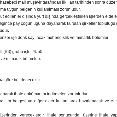
asebeci mali müşavir tarafından ilk ilan tarihinden sonra düzenl
orma uygun belgenin kullanılması zorunludur.
 edilenler dışında yurt dışında gerçekleştirilen işlerden elde e
ğince pay çoğunluğuna dayanarak kurulan şirketler topluluğu ili
udur.
 benzer işe denk sayılacak mühendislik ve mimarlık bölümleri:
I (B3) grubu işler % 50
ve mimarlık bölümleri:
a göre belirlenecektir.
 yaparak ihale dokümanını indirmeleri zorunludur.
 katılım belgesi ve diğer ekler kullanılarak hazırlanacak ve e
el üzerinden vereceklerdir. İhale sonucunda, üzerine ihale y