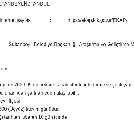
TANBEYLİ/İSTANBUL
leceği internet sayfası : https://ekap.kik.gov.tr/EKAP/
ultanbeyli Belediye Başkanlığı, Araştırma ve Geliştirme Müd
ması
oplam 2629,99 metrekare kapalı alanlı betonarme ve çelik yapı
bulunan idari şartnameden ulaşılabilir.
li İlçesi
300 (Üçyüz) takvim günüdür.
arihten itibaren 10 gün içinde