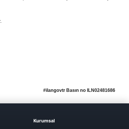
.
#ilangovtr Basın no ILN02481686
Kurumsal