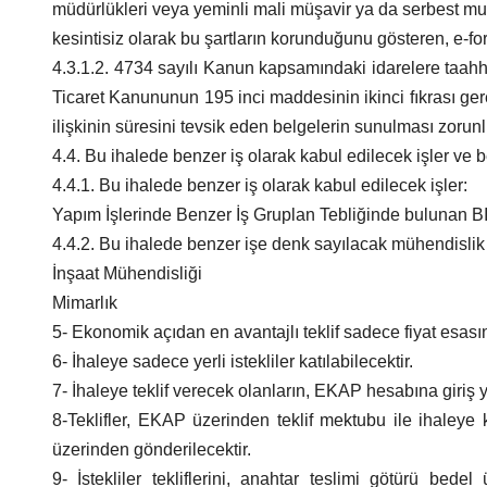
müdürlükleri veya yeminli mali müşavir ya da serbest muh
kesintisiz olarak bu şartların korunduğunu gösteren, e-f
4.3.1.2. 4734 sayılı Kanun kapsamındaki idarelere taahhüt
Ticaret Kanununun 195 inci maddesinin ikinci fıkrası gere
ilişkinin süresini tevsik eden belgelerin sunulması zorunl
4.4. Bu ihalede benzer iş olarak kabul edilecek işler ve
4.4.1. Bu ihalede benzer iş olarak kabul edilecek işler:
Yapım İşlerinde Benzer İş Gruplan Tebliğinde bulunan BII
4.4.2. Bu ihalede benzer işe denk sayılacak mühendislik 
İnşaat Mühendisliği
Mimarlık
5- Ekonomik açıdan en avantajlı teklif sadece fiyat esasın
6- İhaleye sadece yerli istekliler katılabilecektir.
7- İhaleye teklif verecek olanların, EKAP hesabına giriş
8-Teklifler, EKAP üzerinden teklif mektubu ile ihaleye
üzerinden gönderilecektir.
9- İstekliler tekliflerini, anahtar teslimi götürü bed