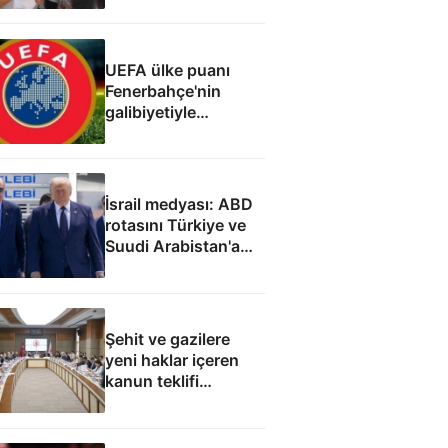
UEFA ülke puanı
Fenerbahçe'nin
galibiyetiyle
güncellendi
İsrail medyası: ABD
rotasını Türkiye ve
Suudi Arabistan'a
çevirdi
Şehit ve gazilere
yeni haklar içeren
kanun teklifi
komisyondan geçti