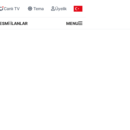
Canlı TV
Tema
Üyelik
MENU
ESMİ İLANLAR