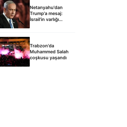
Netanyahu'dan
Trump'a mesaj:
İsrail'in varlığı
müzakere konusu
olamaz
Trabzon'da
Muhammed Salah
coşkusu yaşandı