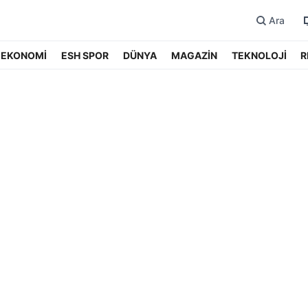
Ara
EKONOMİ
ESH SPOR
DÜNYA
MAGAZİN
TEKNOLOJİ
R