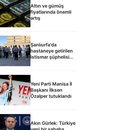
Altın ve gümüş
fiyatlarında önemli
artış
Şanlıurfa'da
hastaneye getirilen
istismar şüphelisi
silahlı saldırıda
öldürüldü
Yeni Parti Manisa İl
Başkanı İlksen
Özalper tutuklandı
Akın Gürlek: Türkiye
yeni bir sabaha