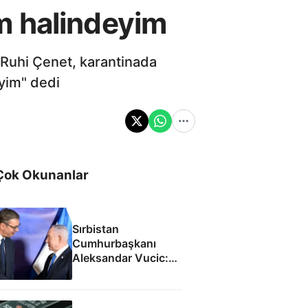
im halindeyim
 Ruhi Çenet, karantinada
eyim" dedi
Çok Okunanlar
Sırbistan
Cumhurbaşkanı
Aleksandar Vucic:
İsrail ile SİHA
fabrikası açacağız