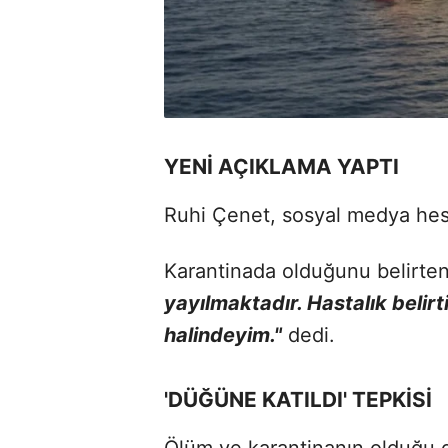
YENİ AÇIKLAMA YAPTI
Ruhi Çenet, sosyal medya hesa
Karantinada olduğunu belirte
yayılmaktadır. Hastalık belirti
halindeyim."
dedi.
'DÜĞÜNE KATILDI' TEPKİSİ
Ölüm ve karantinanın olduğu 