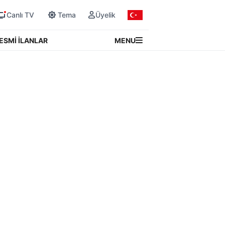
Canlı TV
Tema
Üyelik
MENU
ESMİ İLANLAR