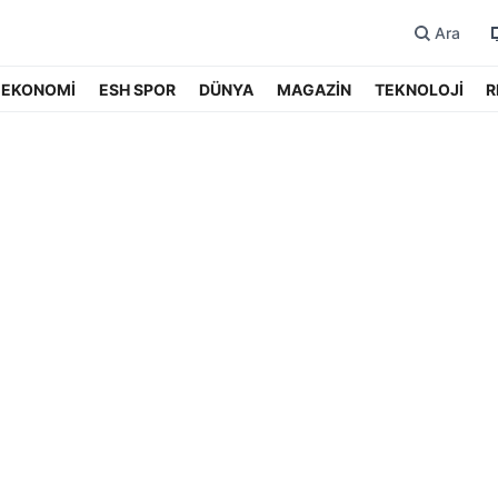
Ara
EKONOMİ
ESH SPOR
DÜNYA
MAGAZİN
TEKNOLOJİ
R