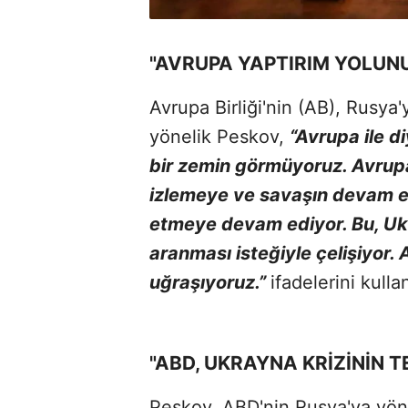
"AVRUPA YAPTIRIM YOLUN
Avrupa Birliği'nin (AB), Rusya
yönelik Peskov,
“Avrupa ile d
bir zemin görmüyoruz. Avrupa
izlemeye ve savaşın devam e
etmeye devam ediyor. Bu, Uk
aranması isteğiyle çelişiyor.
uğraşıyoruz.”
ifadelerini kulla
"ABD, UKRAYNA KRİZİNİN 
Peskov, ABD'nin Rusya'ya yöne