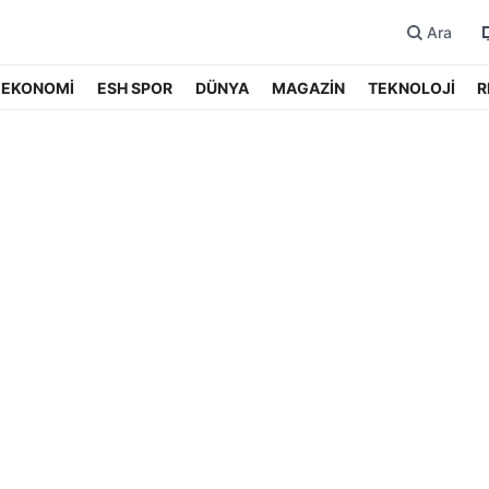
Ara
EKONOMİ
ESH SPOR
DÜNYA
MAGAZİN
TEKNOLOJİ
R