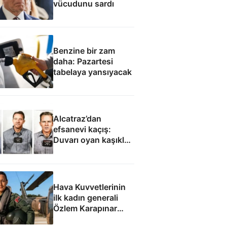
vücudunu sardı
Benzine bir zam
daha: Pazartesi
tabelaya yansıyacak
Alcatraz’dan
efsanevi kaçış:
Duvarı oyan kaşıklar,
yağmurluklardan
yapılan bot, anneye
gönderilen çiçekler...
Hava Kuvvetlerinin
ilk kadın generali
Özlem Karapınar
Paşa: Çanakkale