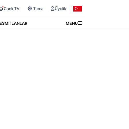
Canlı TV
Tema
Üyelik
MENU
ESMİ İLANLAR