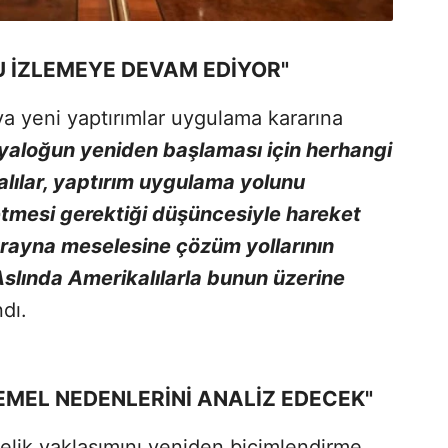
U İZLEMEYE DEVAM EDİYOR"
'ya yeni yaptırımlar uygulama kararına
iyaloğun yeniden başlaması için herhangi
lılar, yaptırım uygulama yolunu
tmesi gerektiği düşüncesiyle hareket
rayna meselesine çözüm yollarının
 Aslında Amerikalılarla bunun üzerine
ndı.
TEMEL NEDENLERİNİ ANALİZ EDECEK"
lik yaklaşımını yeniden biçimlendirme