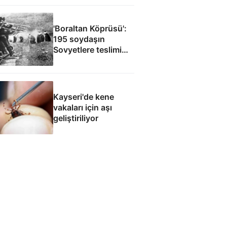
gazisi mirasından
göklere uzanan
mazisi
'Boraltan Köprüsü':
195 soydaşın
Sovyetlere teslimi
Cüneyt Arkın’ın
filmine ilham oldu
Kayseri'de kene
vakaları için aşı
geliştiriliyor