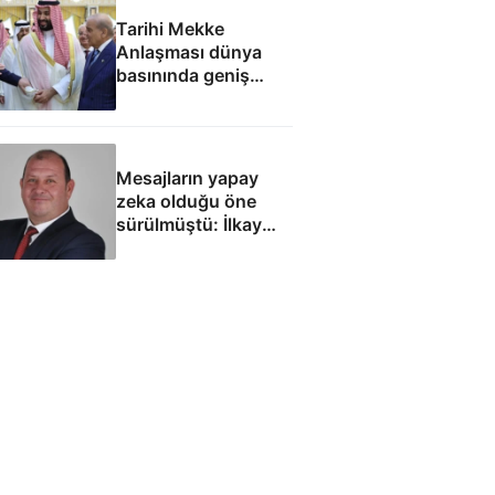
Tarihi Mekke
Anlaşması dünya
basınında geniş
yankı uyandırdı
Mesajların yapay
zeka olduğu öne
sürülmüştü: İlkay
Çiçek'le ilgili yeni
tespitler dosyada