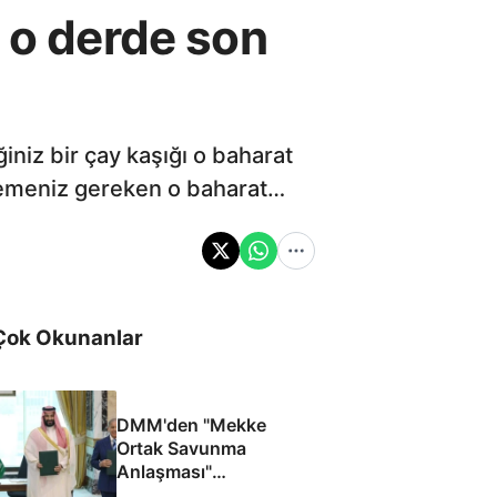
, o derde son
iniz bir çay kaşığı o baharat
klemeniz gereken o baharat…
Çok Okunanlar
DMM'den "Mekke
Ortak Savunma
Anlaşması"
iddialarına yalanlama