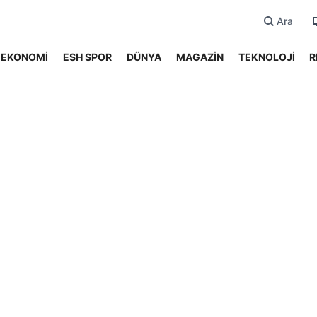
Ara
EKONOMİ
ESH SPOR
DÜNYA
MAGAZİN
TEKNOLOJİ
R