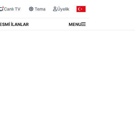
Canlı TV
Tema
Üyelik
MENU
ESMİ İLANLAR