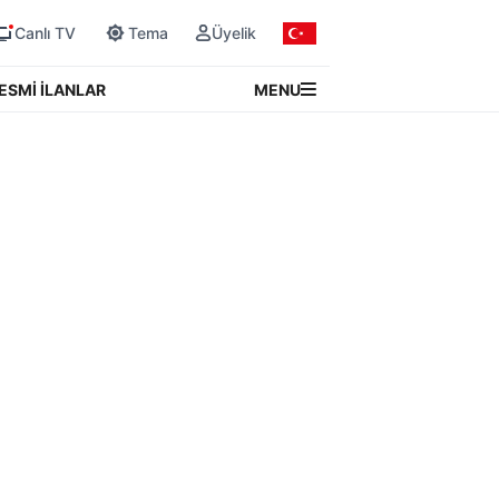
Canlı TV
Tema
Üyelik
MENU
ESMİ İLANLAR