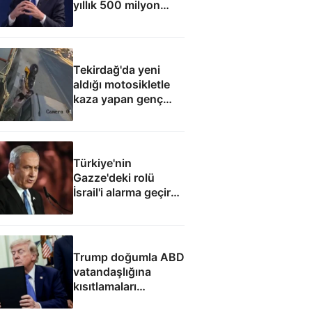
yıllık 500 milyon
dolar taşıma geliri
elde edecek
Tekirdağ'da yeni
aldığı motosikletle
kaza yapan genç
can verdi
Türkiye'nin
Gazze'deki rolü
İsrail'i alarma geçirdi:
Netanyahu'dan ABD
hamlesi
Trump doğumla ABD
vatandaşlığına
kısıtlamaları
genişleten