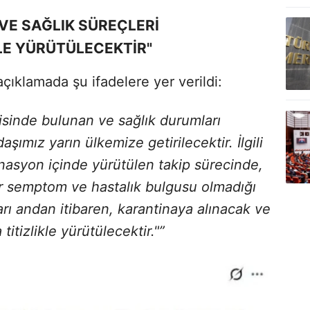
VE SAĞLIK SÜREÇLERİ
LE YÜRÜTÜLECEKTİR"
açıklamada şu ifadelere yer verildi:
isinde bulunan ve sağlık durumları
şımız yarın ülkemize getirilecektir. İlgili
dinasyon içinde yürütülen takip sürecinde,
r semptom ve hastalık bulgusu olmadığı
kları andan itibaren, karantinaya alınacak ve
titizlikle yürütülecektir."”