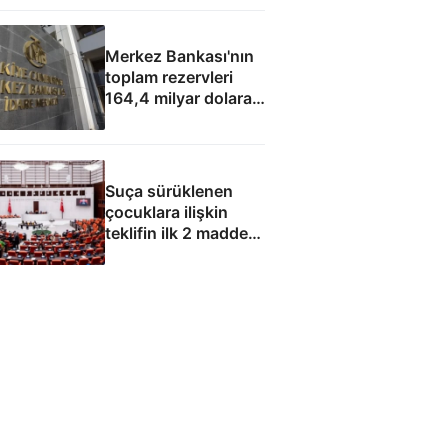
kararnameleri
imzaladı
Merkez Bankası'nın
toplam rezervleri
164,4 milyar dolara
yükseldi
Suça sürüklenen
çocuklara ilişkin
teklifin ilk 2 maddesi
kabul edildi