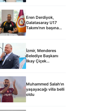
Eren Derdiyok,
Galatasaray U17
Takımı'nın başına
geçti
İzmir, Menderes
Belediye Başkanı
İlkay Çiçek
tutuklandı
Muhammed Salah'ın
yaşayacağı villa belli
oldu