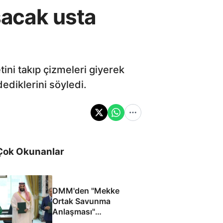
şacak usta
ini takıp çizmeleri giyerek
dediklerini söyledi.
Çok Okunanlar
DMM'den "Mekke
Ortak Savunma
Anlaşması"
iddialarına yalanlama