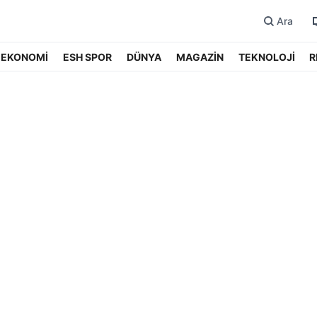
Ara
EKONOMİ
ESH SPOR
DÜNYA
MAGAZİN
TEKNOLOJİ
R