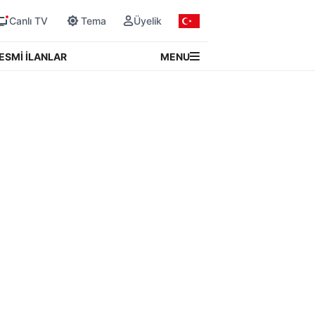
Canlı TV
Tema
Üyelik
MENU
ESMİ İLANLAR