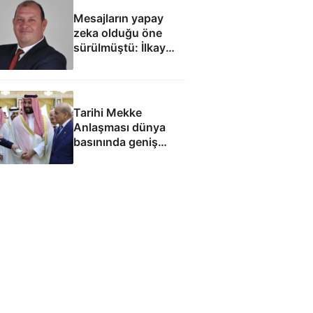
Mesajların yapay
zeka olduğu öne
sürülmüştü: İlkay
Çiçek'le ilgili yeni
tespitler dosyada
Tarihi Mekke
Anlaşması dünya
basınında geniş
yankı uyandırdı