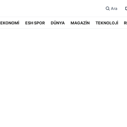
Ara
EKONOMİ
ESH SPOR
DÜNYA
MAGAZİN
TEKNOLOJİ
R