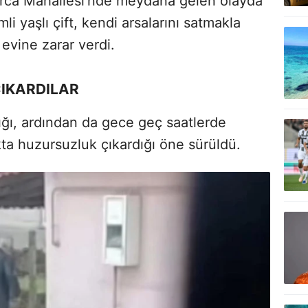
arca Mahallesi'nde meydana gelen olayda
mli yaşlı çift, kendi arsalarını satmakla
 evine zarar verdi.
IKARDILAR
dığı, ardından da gece geç saatlerde
ta huzursuzluk çıkardığı öne sürüldü.