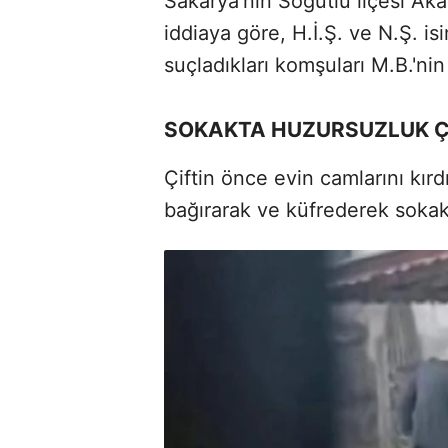
Sakarya'nın
Söğütlü ilçesi Ak
iddiaya göre, H.İ.Ş. ve N.Ş. isi
suçladıkları komşuları M.B.'nin
SOKAKTA HUZURSUZLUK Ç
Çiftin önce evin camlarını kır
bağırarak ve küfrederek sokak