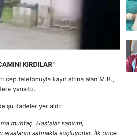
CAMINI KIRDILAR"
ı cep telefonuyla kayıt altına alan M.B.,
lere yansıttı.
de
şu ifadeler yer aldı:
ıma muhtaç. Hastalar sanırım,
i arsalarını satmakla suçluyorlar. İlk önce