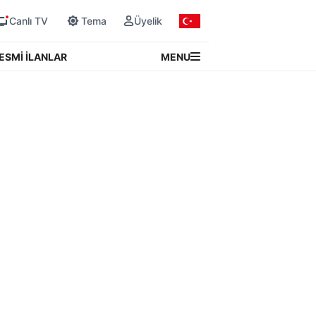
Canlı TV
Tema
Üyelik
MENU
ESMİ İLANLAR