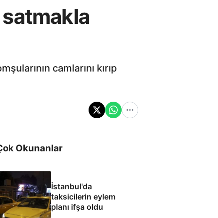
 satmakla
omşularının camlarını kırıp
Çok Okunanlar
İstanbul'da
taksicilerin eylem
planı ifşa oldu