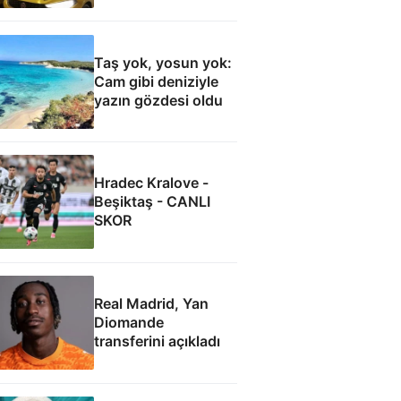
Taş yok, yosun yok:
Cam gibi deniziyle
yazın gözdesi oldu
Hradec Kralove -
Beşiktaş - CANLI
SKOR
Real Madrid, Yan
Diomande
transferini açıkladı