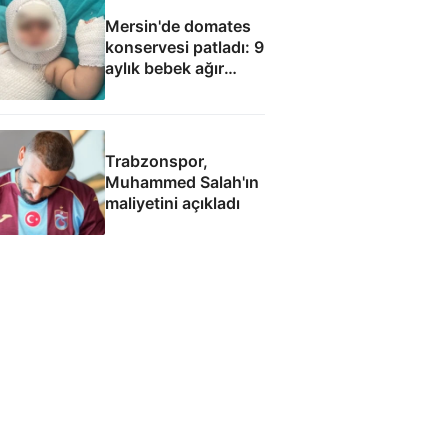
Mersin'de domates
konservesi patladı: 9
aylık bebek ağır
yaralandı
Trabzonspor,
Muhammed Salah'ın
maliyetini açıkladı