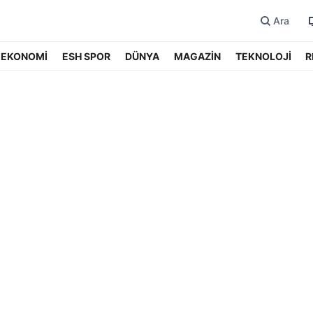
Ara
EKONOMİ
ESH SPOR
DÜNYA
MAGAZİN
TEKNOLOJİ
R