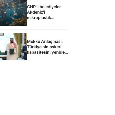
CHP'li belediyeler
Akdeniz'i
mikroplastik
felaketine teslim etti
Mekke Anlaşması,
Türkiye'nin askeri
kapasitesini yeniden
uluslararası
kamuoyunun
gündemine getirdi