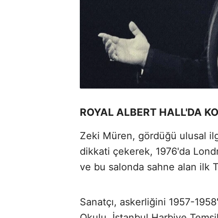
ROYAL ALBERT HALL'DA KO
Zeki Müren, gördüğü ulusal ilg
dikkati çekerek, 1976'da Londr
ve bu salonda sahne alan ilk T
Sanatçı, askerliğini 1957-195
Okulu, İstanbul Harbiye Temsi