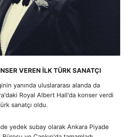
NSER VEREN İLK TÜRK SANATÇI
inin yanında uluslararası alanda da
a'daki Royal Albert Hall'da konser verdi
ürk sanatçı oldu.
8'de yedek subay olarak Ankara Piyade
l Bürosu ve Çankırı'da tamamladı.