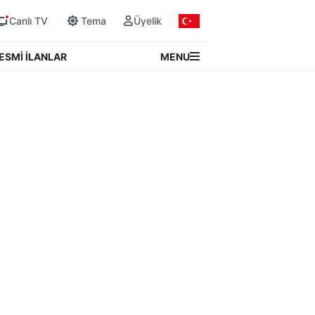
Canlı TV
Tema
Üyelik
MENU
ESMİ İLANLAR