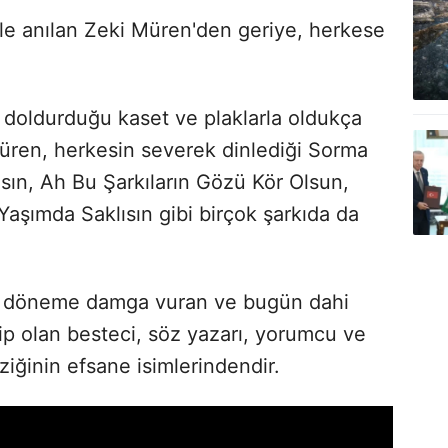
etle anılan Zeki Müren'den geriye, herkese
doldurduğu kaset ve plaklarla oldukça
Müren, herkesin severek dinlediği Sorma
ın, Ah Bu Şarkıların Gözü Kör Olsun,
aşımda Saklısın gibi birçok şarkıda da
ığı döneme damga vuran ve bugün dahi
ip olan besteci, söz yazarı, yorumcu ve
iğinin efsane isimlerindendir.