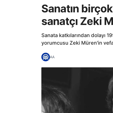
Sanatın birçok
sanatçı Zeki Mü
Sanata katkılarından dolayı 1
yorumcusu Zeki Müren'in vefat
AA