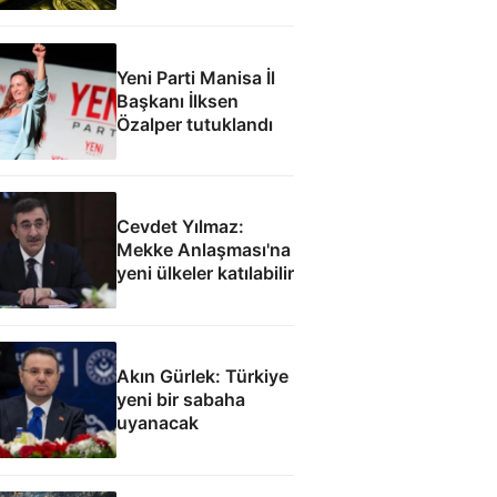
Yeni Parti Manisa İl
Başkanı İlksen
Özalper tutuklandı
Cevdet Yılmaz:
Mekke Anlaşması'na
yeni ülkeler katılabilir
Akın Gürlek: Türkiye
yeni bir sabaha
uyanacak