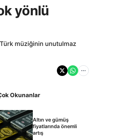
ok yönlü
, Türk müziğinin unutulmaz
Çok Okunanlar
Altın ve gümüş
fiyatlarında önemli
artış