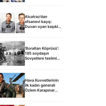
Alcatraz’dan
efsanevi kaçış:
Duvarı oyan kaşıklar,
yağmurluklardan
yapılan bot, anneye
gönderilen çiçekler...
'Boraltan Köprüsü':
195 soydaşın
Sovyetlere teslimi
Cüneyt Arkın’ın
filmine ilham oldu
Hava Kuvvetlerinin
ilk kadın generali
Özlem Karapınar
Paşa: Çanakkale
gazisi mirasından
göklere uzanan