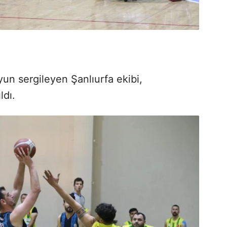
yun sergileyen Şanlıurfa ekibi,
ldı.