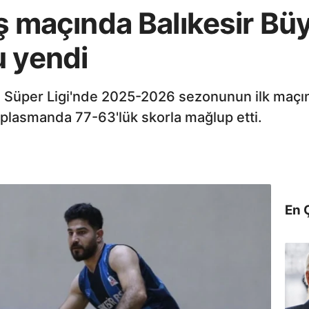
lış maçında Balıkesir Bü
u yendi
 Süper Ligi'nde 2025-2026 sezonunun ilk maçınd
plasmanda 77-63'lük skorla mağlup etti.
En 