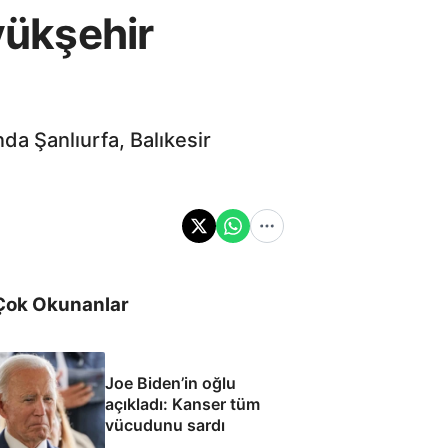
yükşehir
a Şanlıurfa, Balıkesir
Çok Okunanlar
Joe Biden’in oğlu
açıkladı: Kanser tüm
vücudunu sardı