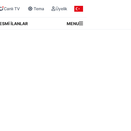
Canlı TV
Tema
Üyelik
MENU
ESMİ İLANLAR