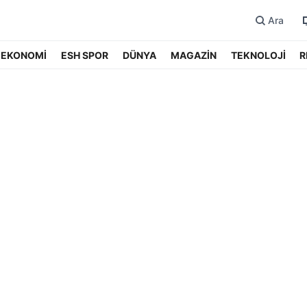
Ara
EKONOMİ
ESH SPOR
DÜNYA
MAGAZİN
TEKNOLOJİ
R