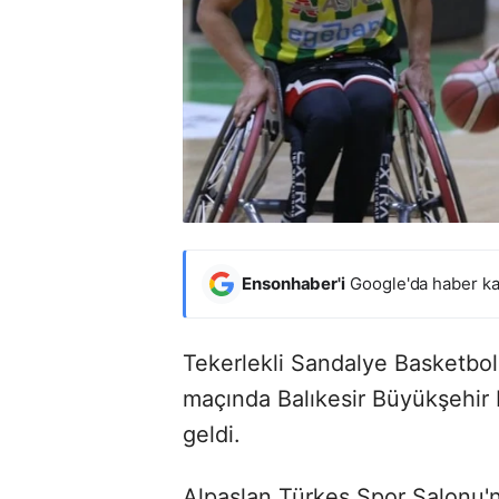
Ensonhaber'i
Google'da haber ka
Tekerlekli Sandalye Basketbo
maçında Balıkesir Büyükşehir B
geldi.
Alpaslan Türkeş Spor Salonu'n