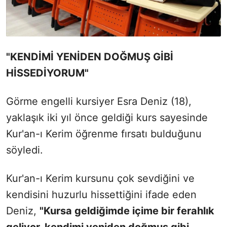
"KENDİMİ YENİDEN DOĞMUŞ GİBİ
HİSSEDİYORUM"
Görme engelli kursiyer Esra Deniz (18),
yaklaşık iki yıl önce geldiği kurs sayesinde
Kur'an-ı Kerim öğrenme fırsatı bulduğunu
söyledi.
Kur'an-ı Kerim kursunu çok sevdiğini ve
kendisini huzurlu hissettiğini ifade eden
Deniz,
"Kursa geldiğimde içime bir ferahlık
geliyor, kendimi yeniden doğmuş gibi