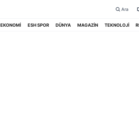
Ara
EKONOMİ
ESH SPOR
DÜNYA
MAGAZİN
TEKNOLOJİ
R