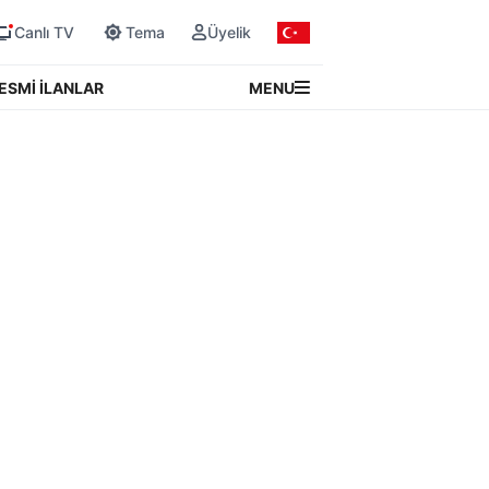
Canlı TV
Tema
Üyelik
MENU
ESMİ İLANLAR