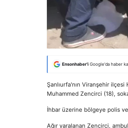
Ensonhaber'i
Google'da haber ka
Şanlıurfa'nın Viranşehir ilçesi
Muhammed Zencirci (18), sokakt
İhbar üzerine bölgeye polis ve 
Ağır yaralanan Zencirci, ambula