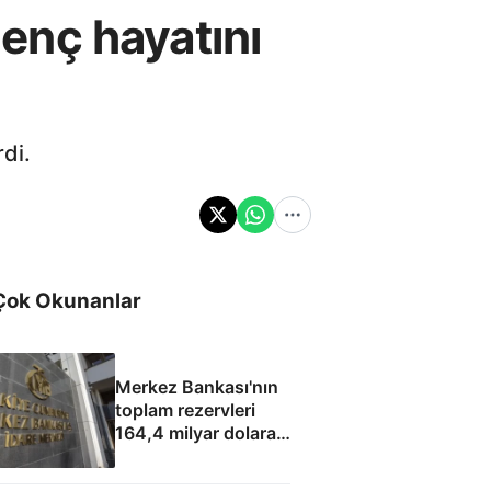
genç hayatını
rdi.
Çok Okunanlar
Merkez Bankası'nın
toplam rezervleri
164,4 milyar dolara
yükseldi