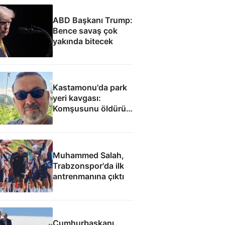
ABD Başkanı Trump:
Bence savaş çok
yakında bitecek
Kastamonu'da park
yeri kavgası:
Komşusunu öldürüp
evini ve aracını ateşe
verdi
Muhammed Salah,
Trabzonspor'da ilk
antrenmanına çıktı
Cumhurbaşkanı