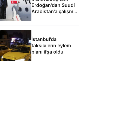
Erdoğan'dan Suudi
Arabistan'a çalışma
ziyareti
İstanbul'da
taksicilerin eylem
planı ifşa oldu