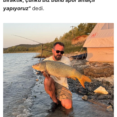
bıraktık, çünkü biz bunu spor amaçlı
yapıyoruz"
dedi.