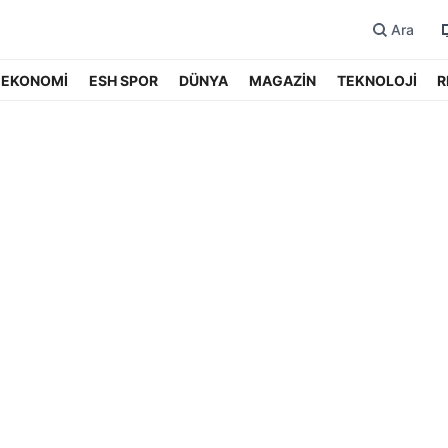
Ara
EKONOMİ
ESH SPOR
DÜNYA
MAGAZİN
TEKNOLOJİ
R