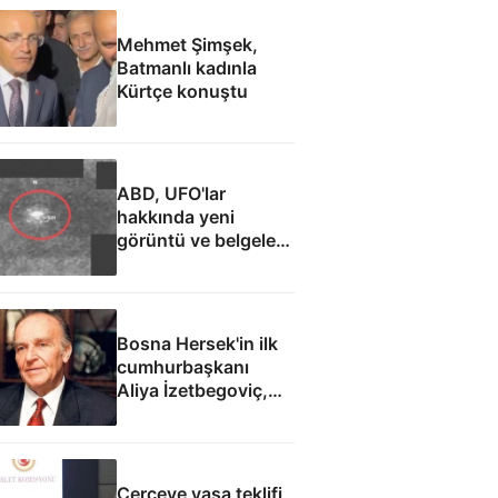
Mehmet Şimşek,
Batmanlı kadınla
Kürtçe konuştu
ABD, UFO'lar
hakkında yeni
görüntü ve belgeler
yayımladı
Bosna Hersek'in ilk
cumhurbaşkanı
Aliya İzetbegoviç,
doğumunun 101.
yılında anılıyor
Çerçeve yasa teklifi