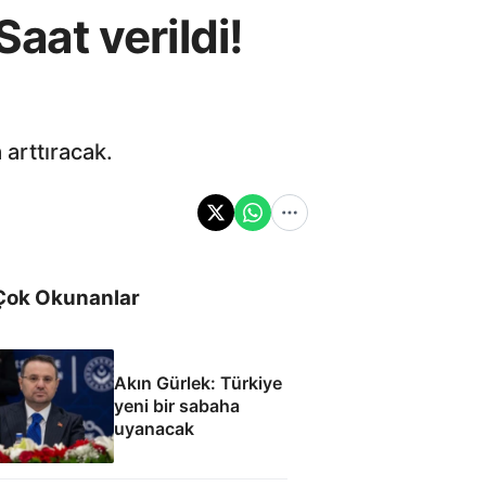
Saat verildi!
 arttıracak.
Çok Okunanlar
Akın Gürlek: Türkiye
yeni bir sabaha
uyanacak