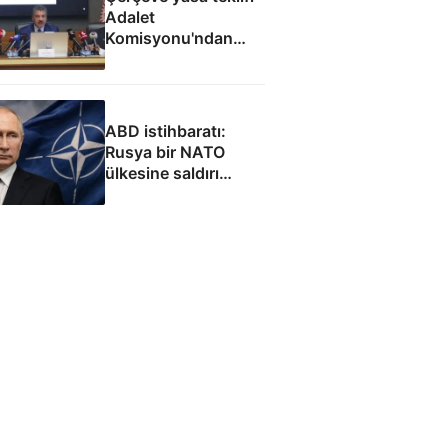
Adalet
Komisyonu'ndan
geçti
ABD istihbaratı:
Rusya bir NATO
ülkesine saldırı
düzenleyebilir