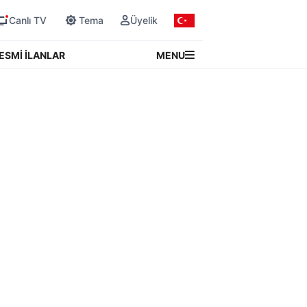
Canlı TV
Tema
Üyelik
MENU
ESMİ İLANLAR