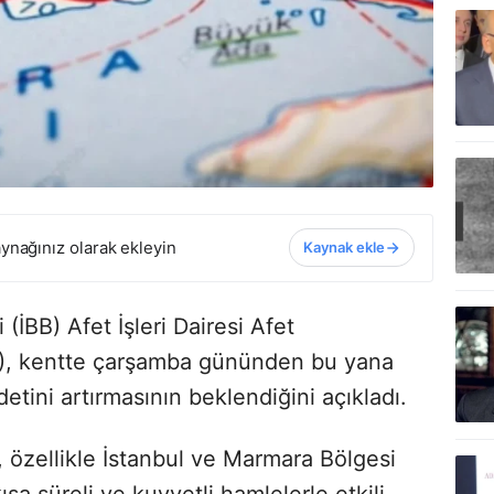
ynağınız olarak ekleyin
Kaynak ekle
(İBB) Afet İşleri Dairesi Afet
, kentte çarşamba gününden bu yana
detini artırmasının beklendiğini açıkladı.
özellikle İstanbul ve Marmara Bölgesi
ısa süreli ve kuvvetli hamlelerle etkili