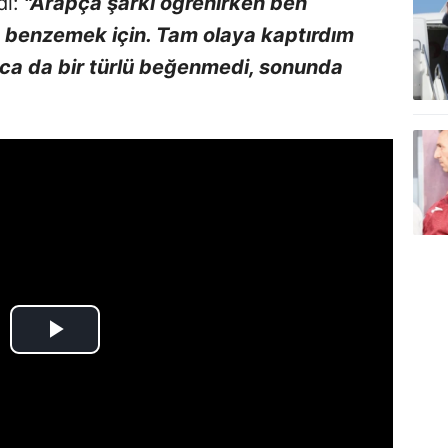
dı:
"Arapça şarkı öğrenirken ben
am benzemek için. Tam olaya kaptırdım
Hoca da bir türlü beğenmedi, sonunda