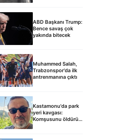
ABD Başkanı Trump:
Bence savaş çok
yakında bitecek
Muhammed Salah,
Trabzonspor'da ilk
antrenmanına çıktı
Kastamonu'da park
yeri kavgası:
Komşusunu öldürüp
evini ve aracını ateşe
verdi