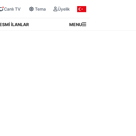
Canlı TV
Tema
Üyelik
MENU
ESMİ İLANLAR