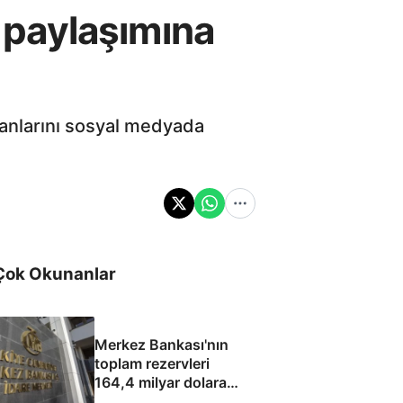
i paylaşımına
i anlarını sosyal medyada
Çok Okunanlar
Merkez Bankası'nın
toplam rezervleri
164,4 milyar dolara
yükseldi