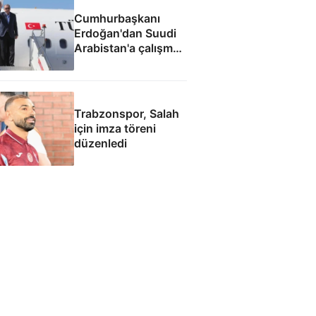
Cumhurbaşkanı
Erdoğan'dan Suudi
Arabistan'a çalışma
ziyareti
Trabzonspor, Salah
için imza töreni
düzenledi