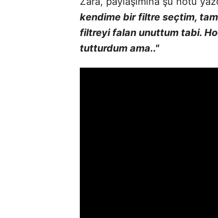
Zara, paylaşımına şu notu yaz
kendime bir filtre seçtim, t
filtreyi falan unuttum tabi. 
tutturdum ama.."