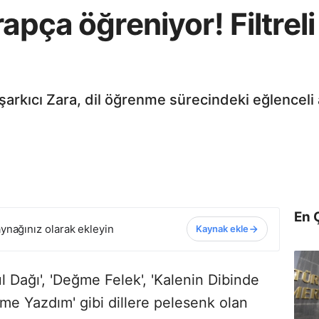
rapça öğreniyor! Filtrel
 şarkıcı Zara, dil öğrenme sürecindeki eğlencel
En 
ynağınız olarak ekleyin
Kaynak ekle
l Dağı', 'Değme Felek', 'Kalenin Dibinde
ime Yazdım' gibi dillere pelesenk olan