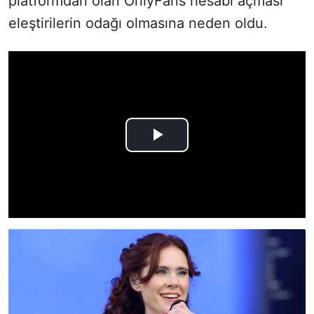
platformdan olan OnlyFans hesabı açması
eleştirilerin odağı olmasına neden oldu.