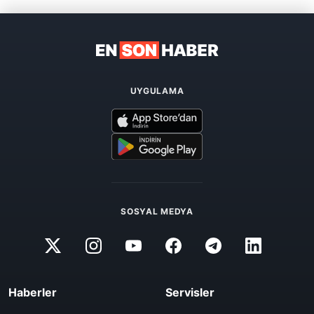
UYGULAMA
SOSYAL MEDYA
Haberler
Servisler