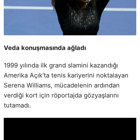
Veda konuşmasında ağladı
1999 yılında ilk grand slamini kazandığı
Amerika Açık'ta tenis kariyerini noktalayan
Serena Williams, mücadelenin ardından
verdiği kort için röportajda gözyaşlarını
tutamadı.