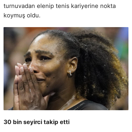
turnuvadan elenip tenis kariyerine nokta
koymuş oldu.
30 bin seyirci takip etti