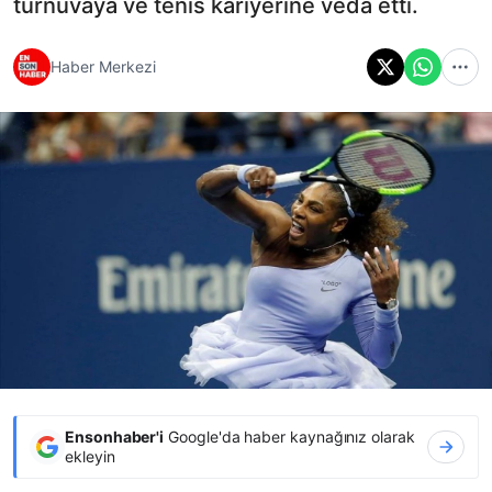
turnuvaya ve tenis kariyerine veda etti.
Haber Merkezi
Ensonhaber'i
Google'da haber kaynağınız olarak
ekleyin