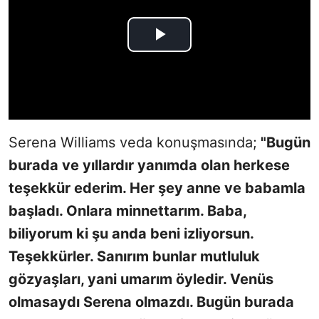
Serena Williams veda konuşmasında;
"Bugün
burada ve yıllardır yanımda olan herkese
teşekkür ederim. Her şey anne ve babamla
başladı. Onlara minnettarım. Baba,
biliyorum ki şu anda beni izliyorsun.
Teşekkürler. Sanırım bunlar mutluluk
gözyaşları, yani umarım öyledir. Venüs
olmasaydı Serena olmazdı. Bugün burada