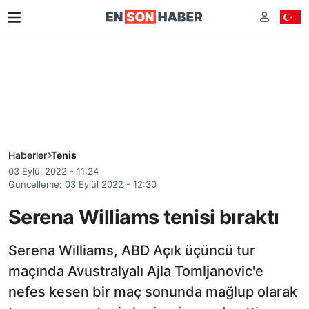
Haberler
Tenis
03 Eylül 2022 - 11:24
Güncelleme: 03 Eylül 2022 - 12:30
Serena Williams tenisi bıraktı
Serena Williams, ABD Açık üçüncü tur
maçında Avustralyalı Ajla Tomljanovic'e
nefes kesen bir maç sonunda mağlup olarak